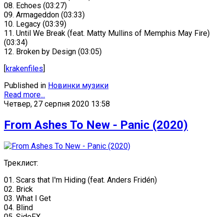
08. Echoes (03:27)
09. Armageddon (03:33)
10. Legacy (03:39)
11. Until We Break (feat. Matty Mullins of Memphis May Fire)
(03:34)
12. Broken by Design (03:05)
[
krakenfiles
]
Published in
Новинки музики
Read more...
Четвер, 27 серпня 2020 13:58
From Ashes To New - Panic (2020)
Треклист:
01. Scars that I'm Hiding (feat. Anders Fridén)
02. Brick
03. What I Get
04. Blind
05. SideFX