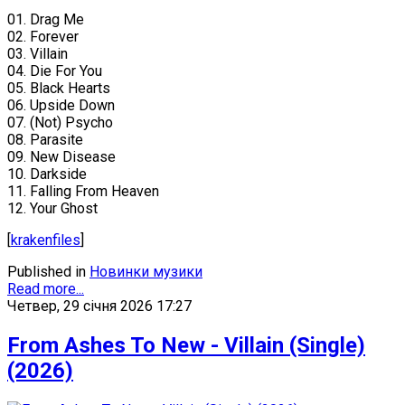
01. Drag Me
02. Forever
03. Villain
04. Die For You
05. Black Hearts
06. Upside Down
07. (Not) Psycho
08. Parasite
09. New Disease
10. Darkside
11. Falling From Heaven
12. Your Ghost
[
krakenfiles
]
Published in
Новинки музики
Read more...
Четвер, 29 січня 2026 17:27
From Ashes To New - Villain (Single)
(2026)