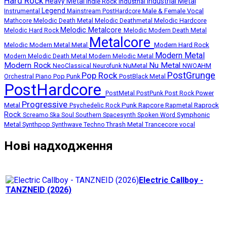
Hard Rock
Heavy Metal
Industrial Metal
Indie Rock
Industrial
Legend
Instrumental
Male & Female Vocal
Mainstream PostHardcore
Melodic Death Metal
Melodic Hardcore
Mathcore
Melodic Deathmetal
Melodic Metalcore
Melodic Hard Rock
Melodic Modern Death Metal
Metalcore
Melodic Modern Metal
Metal
Modern Hard Rock
Modern Metal
Modern Melodic Death Metal
Modern Melodic Metal
Modern Rock
Nu Metal
NuMetal
NeoClassical
Neurofunk
NWOAHM
PostGrunge
Pop Rock
Pop Punk
Orchestral
Piano
PostBlack Metal
PostHardcore
Post Rock
Power
PostMetal
PostPunk
Progressive
Punk
Rapcore
Metal
Rapmetal
Raprock
Psychedelic Rock
Rock
Symphonic
Screamo
Ska
Soul
Southern
Spacesynth
Spoken Word
Metal
Synthpop
Thrash Metal
Synthwave
Techno
Trancecore
vocal
Нові надходження
Electric Callboy -
TANZNEID (2026)