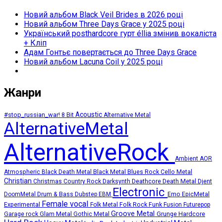
Новий альбом Black Veil Brides в 2026 році
Новий альбом Three Days Grace у 2025 році
Український posthardcore гурт éllia змінив вокаліста
+ Кліп
Адам Гонтьє повертається до Three Days Grace
Новий альбом Lacuna Coil у 2025 році
Жанри
Acoustic
#stop_russian_war!
8 Bit
Alternative Metal
AlternativeMetal
AlternativeRock
Ambient
AOR
Atmospheric
Black Death Metal
Black Metal
Blues Rock
Cello Metal
Christian
Deathcore
Death Metal
Christmas
Country Rock
Darksynth
Djent
Electronic
Emo
DoomMetal
Drum & Bass
Dubstep
EBM
EpicMetal
Female vocal
Experimental
Folk Metal
Folk Rock
Funk
Fusion
Futurepop
Groove Metal
Grunge
Hardcore
Garage rock
Glam Metal
Gothic Metal