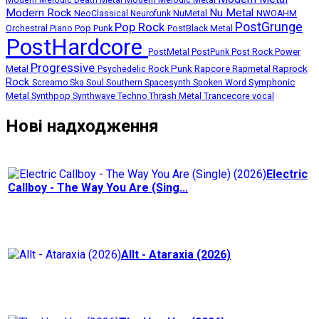
Modern Rock
Nu Metal
NuMetal
NeoClassical
Neurofunk
NWOAHM
PostGrunge
Pop Rock
Pop Punk
Orchestral
Piano
PostBlack Metal
PostHardcore
Post Rock
Power
PostMetal
PostPunk
Progressive
Punk
Rapcore
Metal
Rapmetal
Raprock
Psychedelic Rock
Rock
Symphonic
Screamo
Ska
Soul
Southern
Spacesynth
Spoken Word
Metal
Synthpop
Thrash Metal
Synthwave
Techno
Trancecore
vocal
Нові надходження
Electric
Callboy - The Way You Are (Sing...
Allt - Ataraxia (2026)