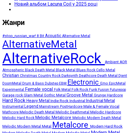
Новий альбом Lacuna Coil у 2025 році
Жанри
Acoustic
#stop_russian_war!
8 Bit
Alternative Metal
AlternativeMetal
AlternativeRock
Ambient
AOR
Atmospheric
Black Death Metal
Black Metal
Blues Rock
Cello Metal
Christian
Deathcore
Death Metal
Christmas
Country Rock
Darksynth
Djent
Electronic
Emo
DoomMetal
Drum & Bass
Dubstep
EBM
EpicMetal
Female vocal
Experimental
Folk Metal
Folk Rock
Funk
Fusion
Futurepop
Groove Metal
Grunge
Hardcore
Garage rock
Glam Metal
Gothic Metal
Hard Rock
Heavy Metal
Industrial Metal
Indie Rock
Industrial
Legend
Instrumental
Male & Female Vocal
Mainstream PostHardcore
Melodic Death Metal
Melodic Hardcore
Mathcore
Melodic Deathmetal
Melodic Metalcore
Melodic Hard Rock
Melodic Modern Death Metal
Metalcore
Melodic Modern Metal
Metal
Modern Hard Rock
Modern Metal
Modern Melodic Death Metal
Modern Melodic Metal