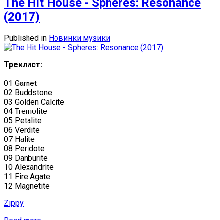
The Hit House - Spheres: Resonance
(2017)
Published in
Новинки музики
Треклист:
01 Garnet
02 Buddstone
03 Golden Calcite
04 Tremolite
05 Petalite
06 Verdite
07 Halite
08 Peridote
09 Danburite
10 Alexandrite
11 Fire Agate
12 Magnetite
Zippy