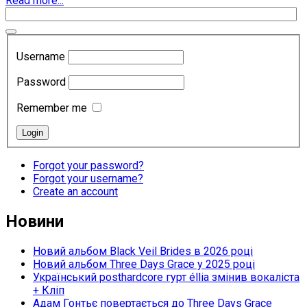
Read more...
Username
Password
Remember me
Forgot your password?
Forgot your username?
Create an account
Новини
Новий альбом Black Veil Brides в 2026 році
Новий альбом Three Days Grace у 2025 році
Український posthardcore гурт éllia змінив вокаліста
+ Кліп
Адам Гонтьє повертається до Three Days Grace