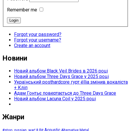
Remember me
Forgot your password?
Forgot your username?
Create an account
Новини
Новий альбом Black Veil Brides в 2026 році
Новий альбом Three Days Grace у 2025 році
Український posthardcore гурт éllia змінив вокаліста
+ Кліп
Адам Гонтьє повертається до Three Days Grace
Новий альбом Lacuna Coil у 2025 році
Жанри
Acoustic
#stop_russian_war!
8 Bit
Alternative Metal