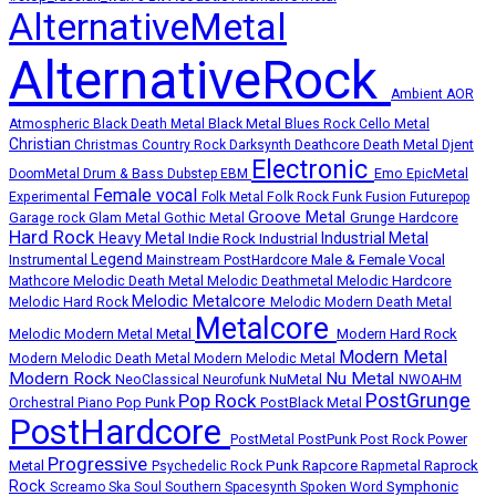
AlternativeMetal
AlternativeRock
Ambient
AOR
Atmospheric
Black Death Metal
Black Metal
Blues Rock
Cello Metal
Christian
Deathcore
Death Metal
Christmas
Country Rock
Darksynth
Djent
Electronic
Emo
DoomMetal
Drum & Bass
Dubstep
EBM
EpicMetal
Female vocal
Experimental
Folk Metal
Folk Rock
Funk
Fusion
Futurepop
Groove Metal
Grunge
Hardcore
Garage rock
Glam Metal
Gothic Metal
Hard Rock
Heavy Metal
Industrial Metal
Indie Rock
Industrial
Legend
Instrumental
Male & Female Vocal
Mainstream PostHardcore
Melodic Death Metal
Melodic Hardcore
Mathcore
Melodic Deathmetal
Melodic Metalcore
Melodic Hard Rock
Melodic Modern Death Metal
Metalcore
Melodic Modern Metal
Metal
Modern Hard Rock
Modern Metal
Modern Melodic Death Metal
Modern Melodic Metal
Modern Rock
Nu Metal
NuMetal
NeoClassical
Neurofunk
NWOAHM
PostGrunge
Pop Rock
Pop Punk
Orchestral
Piano
PostBlack Metal
PostHardcore
Post Rock
Power
PostMetal
PostPunk
Progressive
Punk
Rapcore
Metal
Rapmetal
Raprock
Psychedelic Rock
Rock
Symphonic
Screamo
Ska
Soul
Southern
Spacesynth
Spoken Word