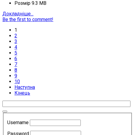
Розмір
9.3 MB
Докладніше...
Be the first to comment!
1
2
3
4
5
6
7
8
9
10
Наступна
Кінець
Username
Password