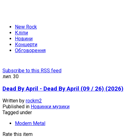
New Rock
Кліпи
Новини
Концерти
Обговорення
Subscribe to this RSS feed
лип.
30
Dead By April - Dead By April (09 / 26) (2026)
Written by
rockm2
Published in
Новинки музики
Tagged under
Modern Metal
Rate this item