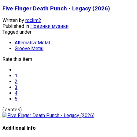
Five Finger Death Punch - Legacy (2026)
Written by
rockm2
Published in
Новинки музики
Tagged under
AlternativeMetal
Groove Metal
Rate this item
1
2
3
4
5
(7 votes)
Additional Info