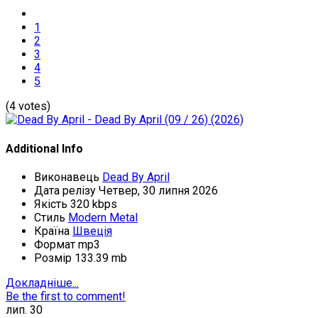
1
2
3
4
5
(4 votes)
Additional Info
Виконавець
Dead By April
Дата релізу
Четвер, 30 липня 2026
Якість
320 kbps
Стиль
Modern Metal
Країна
Швеція
Формат
mp3
Розмір
133.39 mb
Докладніше...
Be the first to comment!
лип.
30