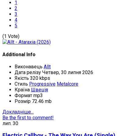
1
2
3
4
5
(1 Vote)
Additional Info
Виконавець
Allt
Дата релізу
Четвер, 30 липня 2026
Якість
320 kbps
Стиль
Progressive
Metalcore
Країна
Швеція
Формат
mp3
Розмір
72.46 mb
Докладніше...
Be the first to comment!
лип.
30
Electric Callboy - The Way You Are (Single)