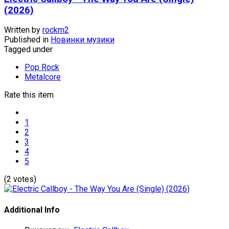
(2026)
Written by
rockm2
Published in
Новинки музики
Tagged under
Pop Rock
Metalcore
Rate this item
1
2
3
4
5
(2 votes)
Additional Info