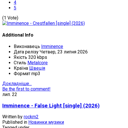
4
5
(1 Vote)
Additional Info
Виконавець
Imminence
Дата релізу
Четвер, 23 липня 2026
Якість
320 kbps
Стиль
Metalcore
Країна
Швеція
Формат
mp3
Докладніше...
Be the first to comment!
лип.
22
Imminence - False Light [single] (2026)
Written by
rockm2
Published in
Новинки музики
Tagged under