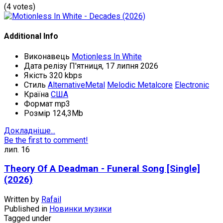
(4 votes)
Additional Info
Виконавець
Motionless In White
Дата релізу
П'ятниця, 17 липня 2026
Якість
320 kbps
Стиль
AlternativeMetal
Melodic Metalcore
Electronic
Країна
США
Формат
mp3
Розмір
124,3Mb
Докладніше...
Be the first to comment!
лип.
16
Theory Of A Deadman - Funeral Song [Single]
(2026)
Written by
Rafail
Published in
Новинки музики
Tagged under