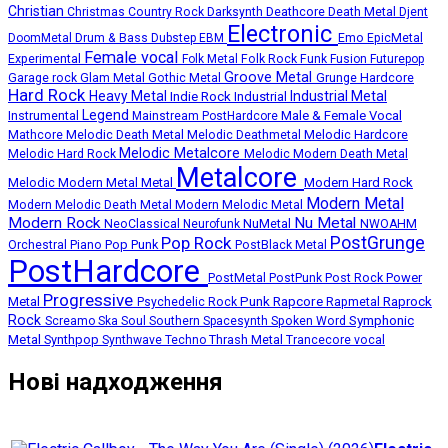
Christian
Deathcore
Death Metal
Christmas
Country Rock
Darksynth
Djent
Electronic
Emo
DoomMetal
Drum & Bass
Dubstep
EBM
EpicMetal
Female vocal
Experimental
Folk Metal
Folk Rock
Funk
Fusion
Futurepop
Groove Metal
Grunge
Hardcore
Garage rock
Glam Metal
Gothic Metal
Hard Rock
Heavy Metal
Industrial Metal
Indie Rock
Industrial
Legend
Instrumental
Male & Female Vocal
Mainstream PostHardcore
Melodic Death Metal
Melodic Hardcore
Mathcore
Melodic Deathmetal
Melodic Metalcore
Melodic Hard Rock
Melodic Modern Death Metal
Metalcore
Melodic Modern Metal
Metal
Modern Hard Rock
Modern Metal
Modern Melodic Death Metal
Modern Melodic Metal
Modern Rock
Nu Metal
NuMetal
NeoClassical
Neurofunk
NWOAHM
PostGrunge
Pop Rock
Pop Punk
Orchestral
Piano
PostBlack Metal
PostHardcore
Post Rock
Power
PostMetal
PostPunk
Progressive
Punk
Rapcore
Metal
Rapmetal
Raprock
Psychedelic Rock
Rock
Symphonic
Screamo
Ska
Soul
Southern
Spacesynth
Spoken Word
Metal
Synthpop
Thrash Metal
Synthwave
Techno
Trancecore
vocal
Нові надходження