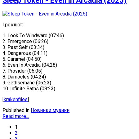
Sleep Token - Even in Arcadia (2025)
Треклiст:
1. Look To Windward (07:46)
2. Emergence (06:26)
3. Past Self (03:34)
4. Dangerous (04:11)
5. Caramel (04:50)
6. Even In Arcadia (04:28)
7. Provider (06:05)
8. Damocles (04:24)
9. Gethsemane (06:23)
10. Infinite Baths (08:23)
[
krakenfiles
]
Published in
Новинки музики
Read more...
1
2
3