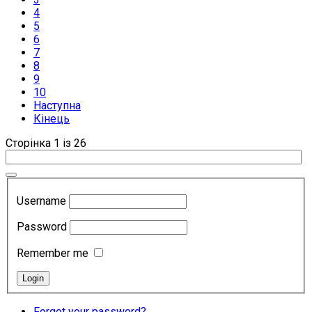
4
5
6
7
8
9
10
Наступна
Кінець
Сторінка 1 із 26
Username
Password
Remember me
Forgot your password?