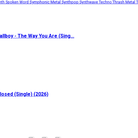
Symphonic Metal
Synthpop
Thrash Metal
nth
Spoken Word
Synthwave
Techno
allboy - The Way You Are (Sing...
losed (Single) (2026)