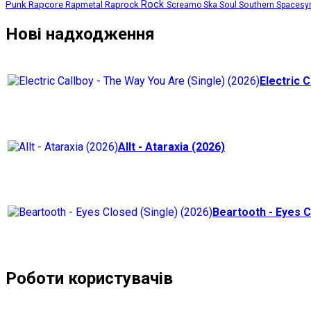
Punk
Rapcore
Rock
Rapmetal
Raprock
Screamo
Ska
Soul
Southern
Spacesy
Нові надходження
Electric C
Allt - Ataraxia (2026)
Beartooth - Eyes C
Роботи користувачів