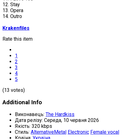
12. Stay
13. Opera
14. Outro
Krakenfiles
Rate this item
1
2
3
4
5
(13 votes)
Additional Info
Виконавець:
The Hardkiss
Дата релізу:
Середа, 10 червня 2026
Якість:
320 kbps
Стиль:
AlternativeMetal
Electronic
Female vocal
Країна:
Україна