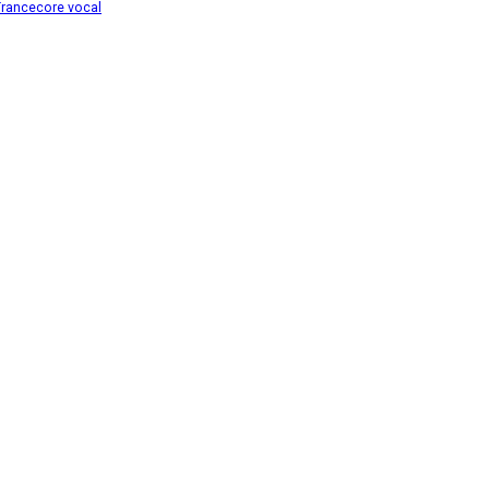
Trancecore
vocal