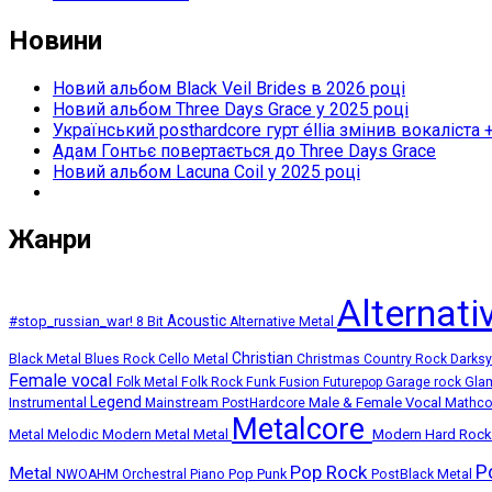
Новини
Новий альбом Black Veil Brides в 2026 році
Новий альбом Three Days Grace у 2025 році
Український posthardcore гурт éllia змінив вокаліста 
Адам Гонтьє повертається до Three Days Grace
Новий альбом Lacuna Coil у 2025 році
Жанри
Alternat
Acoustic
#stop_russian_war!
8 Bit
Alternative Metal
Christian
Black Metal
Blues Rock
Cello Metal
Christmas
Country Rock
Darks
Female vocal
Folk Metal
Folk Rock
Funk
Fusion
Futurepop
Garage rock
Gla
Legend
Instrumental
Male & Female Vocal
Mainstream PostHardcore
Mathc
Metalcore
Melodic Modern Metal
Metal
Modern Hard Roc
Metal
P
Pop Rock
Metal
Pop Punk
NWOAHM
Orchestral
Piano
PostBlack Metal