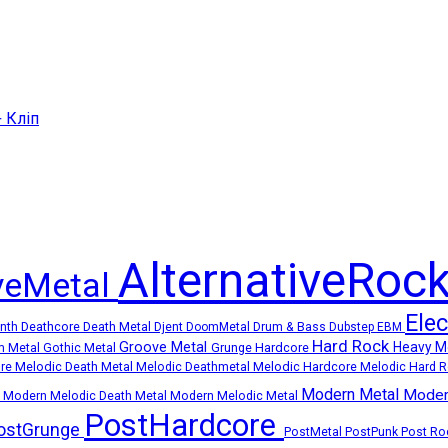
+ Кліп
AlternativeRoc
iveMetal
Ele
Deathcore
Death Metal
ynth
Djent
DoomMetal
Drum & Bass
Dubstep
EBM
Hard Rock
Groove Metal
Heavy M
Grunge
Hardcore
m Metal
Gothic Metal
Melodic Death Metal
Melodic Hardcore
ore
Melodic Deathmetal
Melodic Hard 
Modern Metal
Moder
k
Modern Melodic Death Metal
Modern Melodic Metal
PostHardcore
ostGrunge
Post R
PostMetal
PostPunk