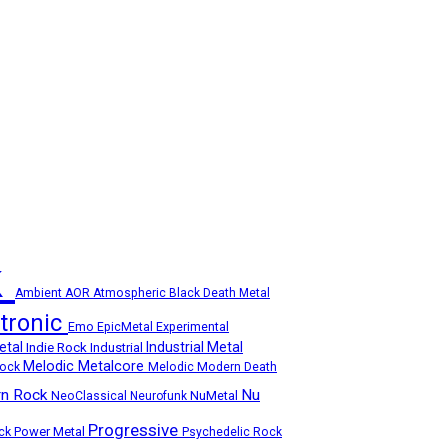
k
Ambient
AOR
Atmospheric
Black Death Metal
ctronic
Emo
Experimental
EpicMetal
etal
Industrial Metal
Indie Rock
Industrial
Melodic Metalcore
Rock
Melodic Modern Death
n Rock
Nu
NuMetal
NeoClassical
Neurofunk
Progressive
ock
Power Metal
Psychedelic Rock