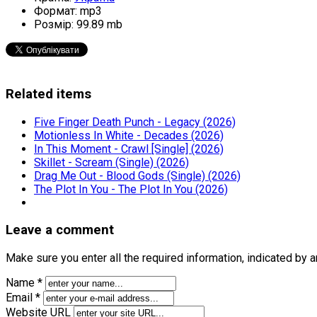
Формат:
mp3
Розмір:
99.89 mb
Related items
Five Finger Death Punch - Legacy (2026)
Motionless In White - Decades (2026)
In This Moment - Crawl [Single] (2026)
Skillet - Scream (Single) (2026)
Drag Me Out - Blood Gods (Single) (2026)
The Plot In You - The Plot In You (2026)
Leave a comment
Make sure you enter all the required information, indicated by 
Name *
Email *
Website URL