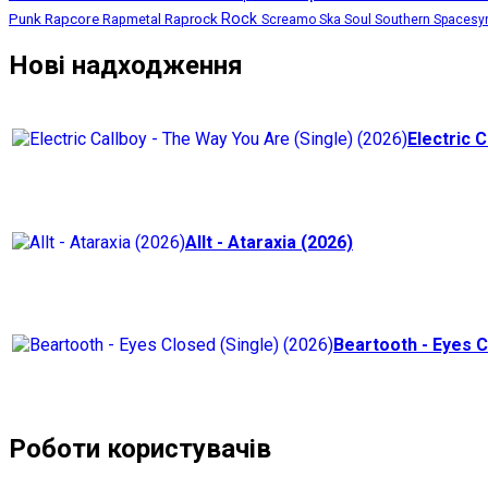
Punk
Rapcore
Rock
Rapmetal
Raprock
Screamo
Ska
Soul
Southern
Spacesy
Нові надходження
Electric C
Allt - Ataraxia (2026)
Beartooth - Eyes C
Роботи користувачів