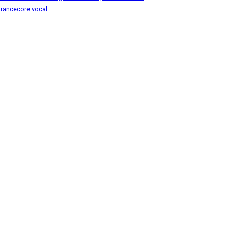
Trancecore
vocal