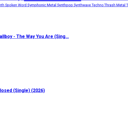
Symphonic Metal
Synthpop
Thrash Metal
nth
Spoken Word
Synthwave
Techno
allboy - The Way You Are (Sing...
losed (Single) (2026)