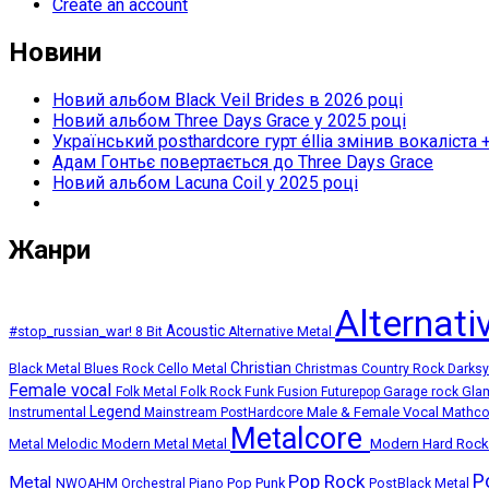
Create an account
Новини
Новий альбом Black Veil Brides в 2026 році
Новий альбом Three Days Grace у 2025 році
Український posthardcore гурт éllia змінив вокаліста 
Адам Гонтьє повертається до Three Days Grace
Новий альбом Lacuna Coil у 2025 році
Жанри
Alternat
Acoustic
#stop_russian_war!
8 Bit
Alternative Metal
Christian
Black Metal
Blues Rock
Cello Metal
Christmas
Country Rock
Darks
Female vocal
Folk Metal
Folk Rock
Funk
Fusion
Futurepop
Garage rock
Gla
Legend
Instrumental
Male & Female Vocal
Mainstream PostHardcore
Mathc
Metalcore
Melodic Modern Metal
Metal
Modern Hard Roc
Metal
P
Pop Rock
Metal
Pop Punk
NWOAHM
Orchestral
Piano
PostBlack Metal