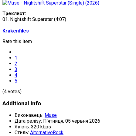
Треклист:
01. Nightshift Superstar (4:07)
Krakenfiles
Rate this item
1
2
3
4
5
(4 votes)
Additional Info
Виконавець:
Muse
Дата релізу:
П'ятниця, 05 червня 2026
Якість:
320 kbps
Стиль:
AlternativeRock