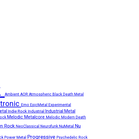
k
Ambient
AOR
Atmospheric
Black Death Metal
ctronic
Emo
Experimental
EpicMetal
etal
Industrial Metal
Indie Rock
Industrial
Melodic Metalcore
Rock
Melodic Modern Death
n Rock
Nu
NuMetal
NeoClassical
Neurofunk
Progressive
ock
Power Metal
Psychedelic Rock