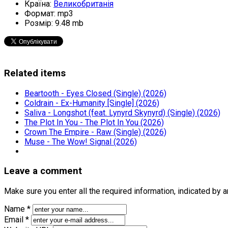
Країна:
Великобританія
Формат:
mp3
Розмір:
9.48 mb
Related items
Beartooth - Eyes Closed (Single) (2026)
Coldrain - Ex-Humanity [Single] (2026)
Saliva - Longshot (feat. Lynyrd Skynyrd) (Single) (2026)
The Plot In You - The Plot In You (2026)
Crown The Empire - Raw (Single) (2026)
Muse - The Wow! Signal (2026)
Leave a comment
Make sure you enter all the required information, indicated by 
Name *
Email *