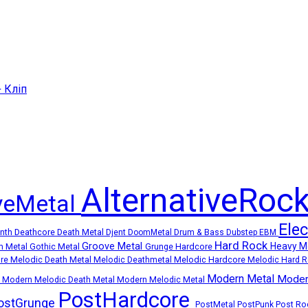
+ Кліп
AlternativeRoc
iveMetal
Ele
Deathcore
Death Metal
ynth
Djent
DoomMetal
Drum & Bass
Dubstep
EBM
Hard Rock
Groove Metal
Heavy M
Grunge
Hardcore
m Metal
Gothic Metal
Melodic Death Metal
Melodic Hardcore
ore
Melodic Deathmetal
Melodic Hard 
Modern Metal
Moder
k
Modern Melodic Death Metal
Modern Melodic Metal
PostHardcore
ostGrunge
Post R
PostMetal
PostPunk