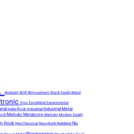
k
Ambient
AOR
Atmospheric
Black Death Metal
ctronic
Emo
Experimental
EpicMetal
etal
Industrial Metal
Indie Rock
Industrial
Melodic Metalcore
Rock
Melodic Modern Death
n Rock
Nu
NuMetal
NeoClassical
Neurofunk
Progressive