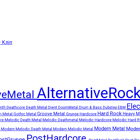
+ Кліп
AlternativeRoc
iveMetal
Ele
Deathcore
Death Metal
ynth
Djent
DoomMetal
Drum & Bass
Dubstep
EBM
Hard Rock
Groove Metal
Heavy M
Grunge
Hardcore
m Metal
Gothic Metal
Melodic Death Metal
Melodic Hardcore
ore
Melodic Deathmetal
Melodic Hard 
Modern Metal
Moder
k
Modern Melodic Death Metal
Modern Melodic Metal
PostHardcore
ostGrunge