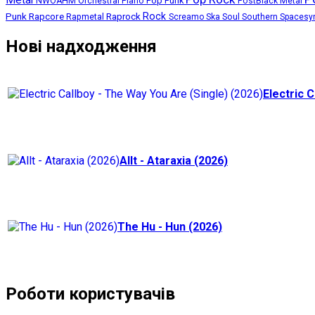
Metal
Pop Punk
NWOAHM
Orchestral
Piano
PostBlack Metal
Punk
Rapcore
Rock
Rapmetal
Raprock
Screamo
Ska
Soul
Southern
Spacesy
Нові надходження
Electric C
Allt - Ataraxia (2026)
The Hu - Hun (2026)
Роботи користувачів