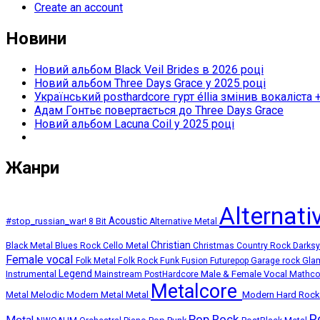
Create an account
Новини
Новий альбом Black Veil Brides в 2026 році
Новий альбом Three Days Grace у 2025 році
Український posthardcore гурт éllia змінив вокаліста 
Адам Гонтьє повертається до Three Days Grace
Новий альбом Lacuna Coil у 2025 році
Жанри
Alternat
Acoustic
#stop_russian_war!
8 Bit
Alternative Metal
Christian
Black Metal
Blues Rock
Cello Metal
Christmas
Country Rock
Darks
Female vocal
Folk Metal
Folk Rock
Funk
Fusion
Futurepop
Garage rock
Gla
Legend
Instrumental
Male & Female Vocal
Mainstream PostHardcore
Mathc
Metalcore
Melodic Modern Metal
Metal
Modern Hard Roc
Metal
P
Pop Rock