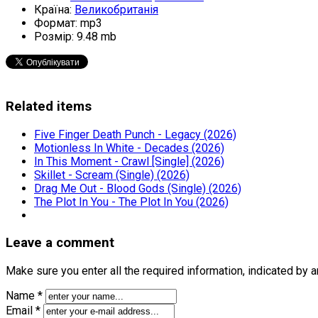
Країна:
Великобританія
Формат:
mp3
Розмір:
9.48 mb
Related items
Five Finger Death Punch - Legacy (2026)
Motionless In White - Decades (2026)
In This Moment - Crawl [Single] (2026)
Skillet - Scream (Single) (2026)
Drag Me Out - Blood Gods (Single) (2026)
The Plot In You - The Plot In You (2026)
Leave a comment
Make sure you enter all the required information, indicated by 
Name *
Email *