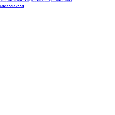
ock
Power Metal
Psychedelic Rock
Trancecore
vocal