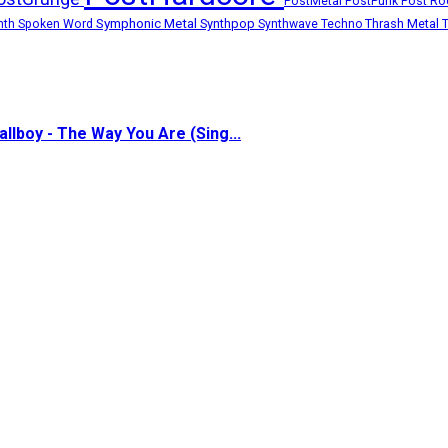
Post R
PostMetal
PostPunk
Symphonic Metal
Synthpop
Thrash Metal
nth
Spoken Word
Synthwave
Techno
allboy - The Way You Are (Sing...