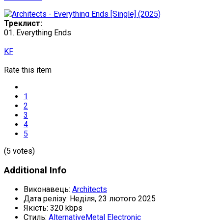
Треклист:
01. Everything Ends
KF
Rate this item
1
2
3
4
5
(5 votes)
Additional Info
Виконавець:
Architects
Дата релізу:
Неділя, 23 лютого 2025
Якість:
320 kbps
Стиль:
AlternativeMetal
Electronic