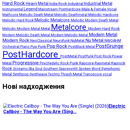
Hard Rock
Heavy Metal
Industrial Metal
Indie Rock
Industrial
Legend
Instrumental
Male & Female Vocal
Mainstream PostHardcore
Melodic Death Metal
Melodic Hardcore
Mathcore
Melodic Deathmetal
Melodic Metalcore
Melodic Hard Rock
Melodic Modern Death Metal
Metalcore
Melodic Modern Metal
Metal
Modern Hard Rock
Modern Metal
Modern Melodic Death Metal
Modern Melodic Metal
Modern Rock
Nu Metal
NuMetal
NeoClassical
Neurofunk
NWOAHM
PostGrunge
Pop Rock
Pop Punk
Orchestral
Piano
PostBlack Metal
PostHardcore
Post Rock
Power
PostMetal
PostPunk
Progressive
Punk
Rapcore
Metal
Rapmetal
Raprock
Psychedelic Rock
Rock
Symphonic
Screamo
Ska
Soul
Southern
Spacesynth
Spoken Word
Metal
Synthpop
Thrash Metal
Synthwave
Techno
Trancecore
vocal
Нові надходження
Electric
Callboy - The Way You Are (Sing...