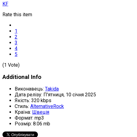
KF
Rate this item
1
2
3
4
5
(1 Vote)
Additional Info
Виконавець:
Takida
Дата релізу:
П'ятниця, 10 січня 2025
Якість:
320 kbps
Стиль:
AlternativeRock
Країна:
Швеція
Формат:
mp3
Розмір:
8.06 mb