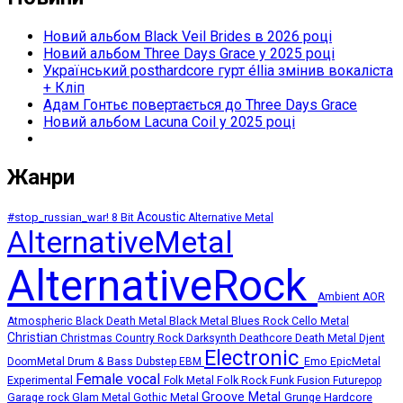
Новий альбом Black Veil Brides в 2026 році
Новий альбом Three Days Grace у 2025 році
Український posthardcore гурт éllia змінив вокаліста
+ Кліп
Адам Гонтьє повертається до Three Days Grace
Новий альбом Lacuna Coil у 2025 році
Жанри
Acoustic
#stop_russian_war!
8 Bit
Alternative Metal
AlternativeMetal
AlternativeRock
Ambient
AOR
Atmospheric
Black Death Metal
Black Metal
Blues Rock
Cello Metal
Christian
Deathcore
Death Metal
Christmas
Country Rock
Darksynth
Djent
Electronic
Emo
DoomMetal
Drum & Bass
Dubstep
EBM
EpicMetal
Female vocal
Experimental
Folk Metal
Folk Rock
Funk
Fusion
Futurepop
Groove Metal
Grunge
Hardcore
Garage rock
Glam Metal
Gothic Metal