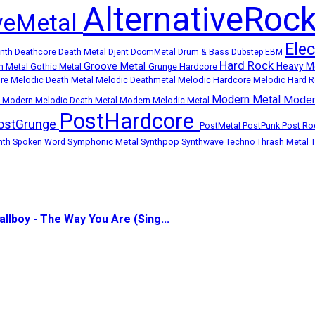
AlternativeRoc
iveMetal
Ele
Deathcore
Death Metal
ynth
Djent
DoomMetal
Drum & Bass
Dubstep
EBM
Hard Rock
Groove Metal
Heavy M
Grunge
Hardcore
m Metal
Gothic Metal
Melodic Death Metal
Melodic Hardcore
ore
Melodic Deathmetal
Melodic Hard 
Modern Metal
Moder
k
Modern Melodic Death Metal
Modern Melodic Metal
PostHardcore
ostGrunge
Post R
PostMetal
PostPunk
Symphonic Metal
Synthpop
Thrash Metal
nth
Spoken Word
Synthwave
Techno
allboy - The Way You Are (Sing...