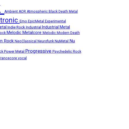
k
Ambient
AOR
Atmospheric
Black Death Metal
ctronic
Emo
Experimental
EpicMetal
etal
Industrial Metal
Indie Rock
Industrial
Melodic Metalcore
Rock
Melodic Modern Death
n Rock
Nu
NuMetal
NeoClassical
Neurofunk
Progressive
ock
Power Metal
Psychedelic Rock
Trancecore
vocal