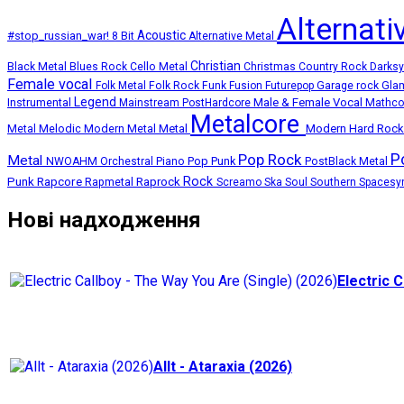
Alternat
Acoustic
#stop_russian_war!
8 Bit
Alternative Metal
Christian
Black Metal
Blues Rock
Cello Metal
Christmas
Country Rock
Darks
Female vocal
Folk Metal
Folk Rock
Funk
Fusion
Futurepop
Garage rock
Gla
Legend
Instrumental
Male & Female Vocal
Mainstream PostHardcore
Mathc
Metalcore
Melodic Modern Metal
Metal
Modern Hard Roc
Metal
P
Pop Rock
Metal
Pop Punk
NWOAHM
Orchestral
Piano
PostBlack Metal
Punk
Rapcore
Rock
Rapmetal
Raprock
Screamo
Ska
Soul
Southern
Spacesy
Нові надходження
Electric C
Allt - Ataraxia (2026)