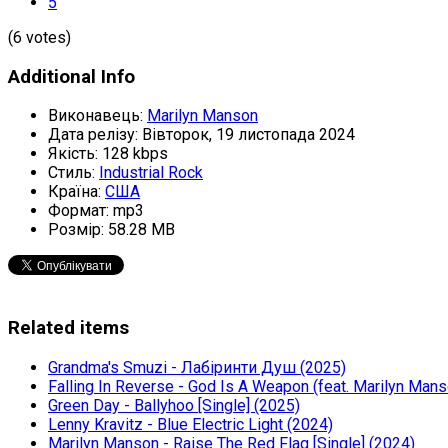
5
(6 votes)
Additional Info
Виконавець:
Marilyn Manson
Дата релізу:
Вівторок, 19 листопада 2024
Якість:
128 kbps
Стиль:
Industrial Rock
Країна:
США
Формат:
mp3
Розмір:
58.28 MB
Related items
Grandma's Smuzi - Лабіринти Душ (2025)
Falling In Reverse - God Is A Weapon (feat. Marilyn Mans
Green Day - Ballyhoo [Single] (2025)
Lenny Kravitz - Blue Electric Light (2024)
Marilyn Manson - Raise The Red Flag [Single] (2024)