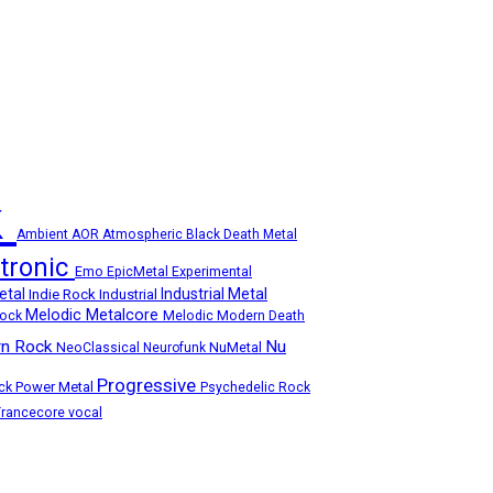
k
Ambient
AOR
Atmospheric
Black Death Metal
ctronic
Emo
Experimental
EpicMetal
etal
Industrial Metal
Indie Rock
Industrial
Melodic Metalcore
Rock
Melodic Modern Death
n Rock
Nu
NuMetal
NeoClassical
Neurofunk
Progressive
ock
Power Metal
Psychedelic Rock
Trancecore
vocal