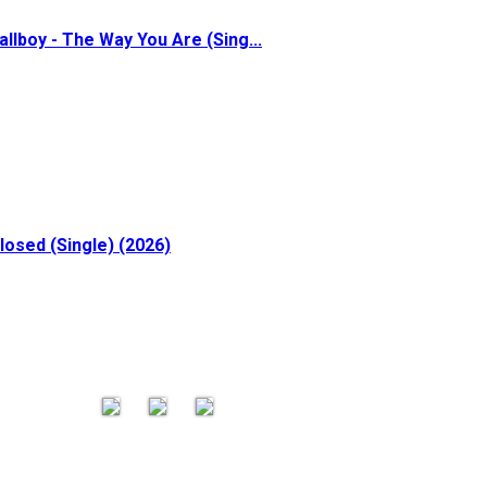
allboy - The Way You Are (Sing...
losed (Single) (2026)