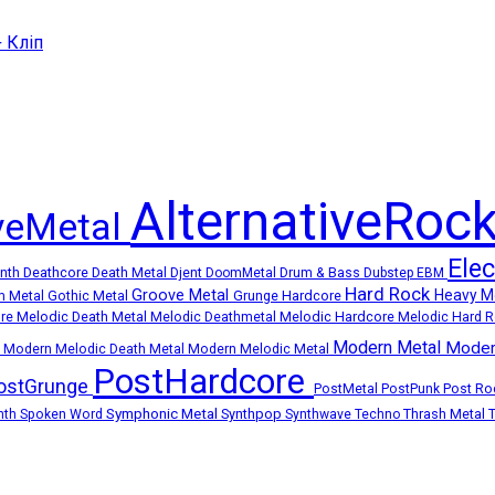
+ Кліп
AlternativeRoc
iveMetal
Ele
Deathcore
Death Metal
ynth
Djent
DoomMetal
Drum & Bass
Dubstep
EBM
Hard Rock
Groove Metal
Heavy M
Grunge
Hardcore
m Metal
Gothic Metal
Melodic Death Metal
Melodic Hardcore
ore
Melodic Deathmetal
Melodic Hard 
Modern Metal
Moder
k
Modern Melodic Death Metal
Modern Melodic Metal
PostHardcore
ostGrunge
Post R
PostMetal
PostPunk
Symphonic Metal
Synthpop
Thrash Metal
nth
Spoken Word
Synthwave
Techno