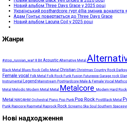
Новий альбом Black Veil Brides в 2026 році
Новий альбом Three Days Grace у 2025 році
Український posthardcore гурт éllia змінив вокаліста 
Адам Гонтьє повертається до Three Days Grace
Новий альбом Lacuna Coil у 2025 році
Жанри
Alternat
Acoustic
#stop_russian_war!
8 Bit
Alternative Metal
Christian
Black Metal
Blues Rock
Cello Metal
Christmas
Country Rock
Darks
Female vocal
Folk Metal
Folk Rock
Funk
Fusion
Futurepop
Garage rock
Gla
Legend
Instrumental
Male & Female Vocal
Mainstream PostHardcore
Mathc
Metalcore
Melodic Modern Metal
Metal
Modern Hard Roc
Metal
P
Pop Rock
Metal
Pop Punk
NWOAHM
Orchestral
Piano
PostBlack Metal
Punk
Rapcore
Rock
Rapmetal
Raprock
Screamo
Ska
Soul
Southern
Spacesy
Нові надходження