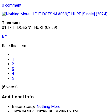
0 comment
Треклист:
01. IF IT DOESN'T HURT (02:59)
KF
Rate this item
1
2
3
4
5
(6 votes)
Additional Info
Виконавець:
Nothing More
Дата релізу:
П'ятниця, 19 січня 2024