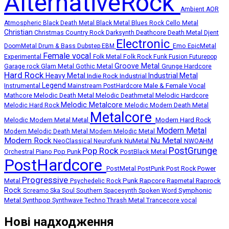
AlternativeRock
Ambient
AOR
Atmospheric
Black Death Metal
Black Metal
Blues Rock
Cello Metal
Christian
Deathcore
Death Metal
Christmas
Country Rock
Darksynth
Djent
Electronic
Emo
DoomMetal
Drum & Bass
Dubstep
EBM
EpicMetal
Female vocal
Experimental
Folk Metal
Folk Rock
Funk
Fusion
Futurepop
Groove Metal
Grunge
Hardcore
Garage rock
Glam Metal
Gothic Metal
Hard Rock
Heavy Metal
Industrial Metal
Indie Rock
Industrial
Legend
Instrumental
Male & Female Vocal
Mainstream PostHardcore
Melodic Death Metal
Melodic Hardcore
Mathcore
Melodic Deathmetal
Melodic Metalcore
Melodic Hard Rock
Melodic Modern Death Metal
Metalcore
Melodic Modern Metal
Metal
Modern Hard Rock
Modern Metal
Modern Melodic Death Metal
Modern Melodic Metal
Modern Rock
Nu Metal
NuMetal
NeoClassical
Neurofunk
NWOAHM
PostGrunge
Pop Rock
Pop Punk
Orchestral
Piano
PostBlack Metal
PostHardcore
Post Rock
Power
PostMetal
PostPunk
Progressive
Punk
Rapcore
Metal
Rapmetal
Raprock
Psychedelic Rock
Rock
Symphonic
Screamo
Ska
Soul
Southern
Spacesynth
Spoken Word
Metal
Synthpop
Thrash Metal
Synthwave
Techno
Trancecore
vocal
Нові надходження