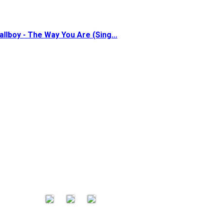
allboy - The Way You Are (Sing...