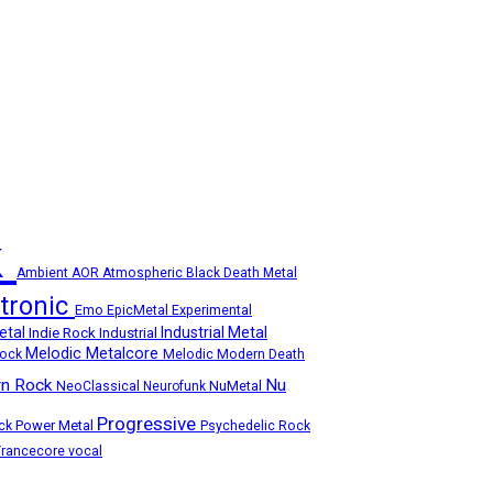
k
Ambient
AOR
Atmospheric
Black Death Metal
ctronic
Emo
Experimental
EpicMetal
etal
Industrial Metal
Indie Rock
Industrial
Melodic Metalcore
Rock
Melodic Modern Death
n Rock
Nu
NuMetal
NeoClassical
Neurofunk
Progressive
ock
Power Metal
Psychedelic Rock
Trancecore
vocal