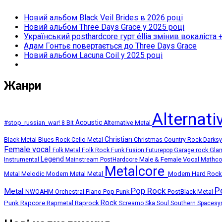
Новий альбом Black Veil Brides в 2026 році
Новий альбом Three Days Grace у 2025 році
Український posthardcore гурт éllia змінив вокаліста 
Адам Гонтьє повертається до Three Days Grace
Новий альбом Lacuna Coil у 2025 році
Жанри
Alternat
Acoustic
#stop_russian_war!
8 Bit
Alternative Metal
Christian
Black Metal
Blues Rock
Cello Metal
Christmas
Country Rock
Darks
Female vocal
Folk Metal
Folk Rock
Funk
Fusion
Futurepop
Garage rock
Gla
Legend
Instrumental
Male & Female Vocal
Mainstream PostHardcore
Mathc
Metalcore
Melodic Modern Metal
Metal
Modern Hard Roc
Metal
P
Pop Rock
Metal
Pop Punk
NWOAHM
Orchestral
Piano
PostBlack Metal
Punk
Rapcore
Rock
Rapmetal
Raprock
Screamo
Ska
Soul
Southern
Spacesy