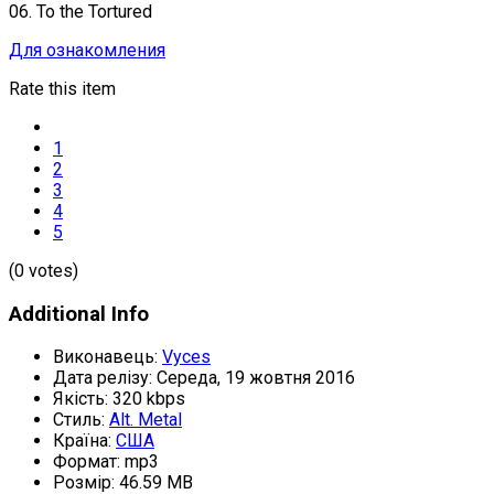
06. To the Tortured
Для ознакомления
Rate this item
1
2
3
4
5
(0 votes)
Additional Info
Виконавець:
Vyces
Дата релізу:
Середа, 19 жовтня 2016
Якість:
320 kbps
Стиль:
Alt. Metal
Країна:
США
Формат:
mp3
Розмір:
46.59 MB