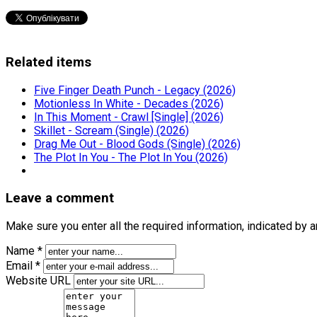
Related items
Five Finger Death Punch - Legacy (2026)
Motionless In White - Decades (2026)
In This Moment - Crawl [Single] (2026)
Skillet - Scream (Single) (2026)
Drag Me Out - Blood Gods (Single) (2026)
The Plot In You - The Plot In You (2026)
Leave a comment
Make sure you enter all the required information, indicated by 
Name *
Email *
Website URL