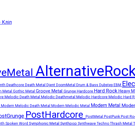
+ Кліп
AlternativeRoc
iveMetal
Ele
Deathcore
Death Metal
ynth
Djent
DoomMetal
Drum & Bass
Dubstep
EBM
Hard Rock
Groove Metal
Heavy M
Grunge
Hardcore
m Metal
Gothic Metal
Melodic Death Metal
Melodic Hardcore
ore
Melodic Deathmetal
Melodic Hard 
Modern Metal
Moder
k
Modern Melodic Death Metal
Modern Melodic Metal
PostHardcore
ostGrunge
Post R
PostMetal
PostPunk
Symphonic Metal
Synthpop
Thrash Metal
nth
Spoken Word
Synthwave
Techno