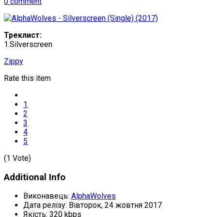
0 comment
Треклист:
1.Silverscreen
Zippy
Rate this item
1
2
3
4
5
(1 Vote)
Additional Info
Виконавець:
AlphaWolves
Дата релізу:
Вівторок, 24 жовтня 2017
Якість:
320 kbps