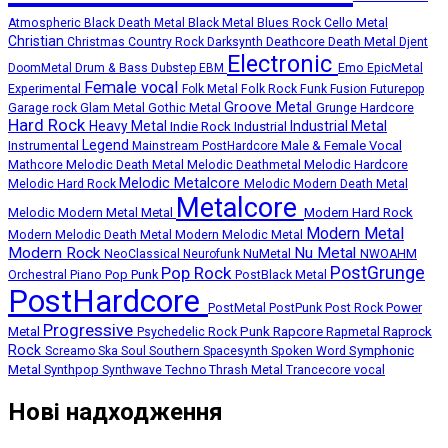
Atmospheric
Black Death Metal
Black Metal
Blues Rock
Cello Metal
Christian
Deathcore
Death Metal
Christmas
Country Rock
Darksynth
Djent
Electronic
Emo
DoomMetal
Drum & Bass
Dubstep
EBM
EpicMetal
Female vocal
Experimental
Folk Metal
Folk Rock
Funk
Fusion
Futurepop
Groove Metal
Grunge
Hardcore
Garage rock
Glam Metal
Gothic Metal
Hard Rock
Heavy Metal
Industrial Metal
Indie Rock
Industrial
Legend
Instrumental
Male & Female Vocal
Mainstream PostHardcore
Melodic Death Metal
Melodic Hardcore
Mathcore
Melodic Deathmetal
Melodic Metalcore
Melodic Hard Rock
Melodic Modern Death Metal
Metalcore
Melodic Modern Metal
Metal
Modern Hard Rock
Modern Metal
Modern Melodic Death Metal
Modern Melodic Metal
Modern Rock
Nu Metal
NuMetal
NeoClassical
Neurofunk
NWOAHM
PostGrunge
Pop Rock
Pop Punk
Orchestral
Piano
PostBlack Metal
PostHardcore
Post Rock
Power
PostMetal
PostPunk
Progressive
Punk
Rapcore
Metal
Rapmetal
Raprock
Psychedelic Rock
Rock
Symphonic
Screamo
Ska
Soul
Southern
Spacesynth
Spoken Word
Metal
Synthpop
Thrash Metal
Synthwave
Techno
Trancecore
vocal
Нові надходження