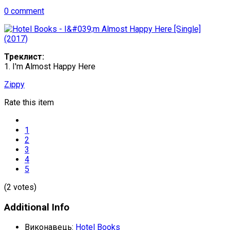
0 comment
Треклист:
1. I'm Almost Happy Here
Zippy
Rate this item
1
2
3
4
5
(2 votes)
Additional Info
Виконавець:
Hotel Books