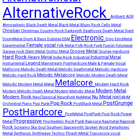
AlternativeRock
Ambient
AOR
Atmospheric
Black Death Metal
Black Metal
Blues Rock
Cello Metal
Christian
Deathcore
Death Metal
Christmas
Country Rock
Darksynth
Djent
Electronic
Emo
DoomMetal
Drum & Bass
Dubstep
EBM
EpicMetal
Female vocal
Experimental
Folk Metal
Folk Rock
Funk
Fusion
Futurepop
Groove Metal
Grunge
Hardcore
Garage rock
Glam Metal
Gothic Metal
Hard Rock
Heavy Metal
Industrial Metal
Indie Rock
Industrial
Legend
Instrumental
Male & Female Vocal
Mainstream PostHardcore
Melodic Death Metal
Melodic Hardcore
Mathcore
Melodic Deathmetal
Melodic Metalcore
Melodic Hard Rock
Melodic Modern Death Metal
Metalcore
Melodic Modern Metal
Metal
Modern Hard Rock
Modern Metal
Modern Melodic Death Metal
Modern Melodic Metal
Modern Rock
Nu Metal
NuMetal
NeoClassical
Neurofunk
NWOAHM
PostGrunge
Pop Rock
Pop Punk
Orchestral
Piano
PostBlack Metal
PostHardcore
Post Rock
Power
PostMetal
PostPunk
Progressive
Punk
Rapcore
Metal
Rapmetal
Raprock
Psychedelic Rock
Rock
Symphonic
Screamo
Ska
Soul
Southern
Spacesynth
Spoken Word
Metal
Synthpop
Thrash Metal
Synthwave
Techno
Trancecore
vocal