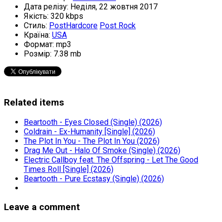
Дата релізу:
Неділя, 22 жовтня 2017
Якість:
320 kbps
Стиль:
PostHardcore
Post Rock
Країна:
USA
Формат:
mp3
Розмір:
7.38 mb
Related items
Beartooth - Eyes Closed (Single) (2026)
Coldrain - Ex-Humanity [Single] (2026)
The Plot In You - The Plot In You (2026)
Drag Me Out - Halo Of Smoke (Single) (2026)
Electric Callboy feat. The Offspring - Let The Good
Times Roll [Single] (2026)
Beartooth - Pure Ecstasy (Single) (2026)
Leave a comment