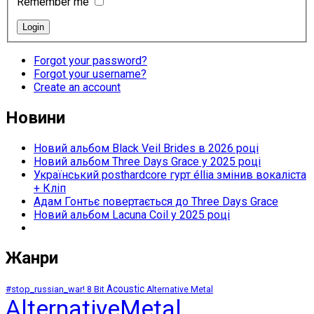
Remember me
Forgot your password?
Forgot your username?
Create an account
Новини
Новий альбом Black Veil Brides в 2026 році
Новий альбом Three Days Grace у 2025 році
Український posthardcore гурт éllia змінив вокаліста
+ Кліп
Адам Гонтьє повертається до Three Days Grace
Новий альбом Lacuna Coil у 2025 році
Жанри
Acoustic
#stop_russian_war!
8 Bit
Alternative Metal
AlternativeMetal