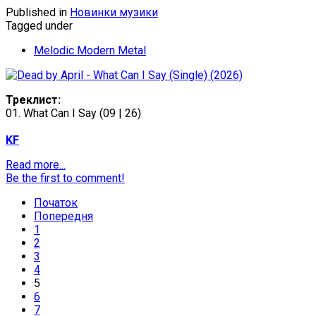
Published in
Новинки музики
Tagged under
Melodic Modern Metal
Треклист:
01. What Can I Say (09 | 26)
KF
Read more...
Be the first to comment!
Початок
Попередня
1
2
3
4
5
6
7