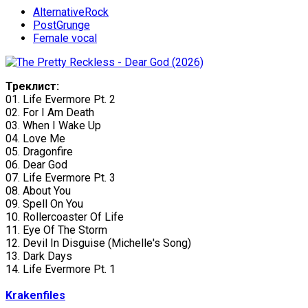
AlternativeRock
PostGrunge
Female vocal
Треклист:
01. Life Evermore Pt. 2
02. For I Am Death
03. When I Wake Up
04. Love Me
05. Dragonfire
06. Dear God
07. Life Evermore Pt. 3
08. About You
09. Spell On You
10. Rollercoaster Of Life
11. Eye Of The Storm
12. Devil In Disguise (Michelle's Song)
13. Dark Days
14. Life Evermore Pt. 1
Krakenfiles