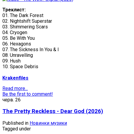
Треклист:
01. The Dark Forest
02. Nightshift Superstar
03. Shimmering Scars
04. Cryogen
05. Be With You
06. Hexagons
07. The Sickness In You & I
08. Unravelling
09. Hush
10. Space Debris
Krakenfiles
Read more...
Be the first to comment!
черв.
26
The Pretty Reckless - Dear God (2026)
Published in
Новинки музики
Tagged under