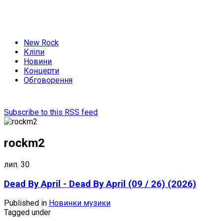
New Rock
Кліпи
Новини
Концерти
Обговорення
Subscribe to this RSS feed
rockm2
лип.
30
Dead By April - Dead By April (09 / 26) (2026)
Published in
Новинки музики
Tagged under