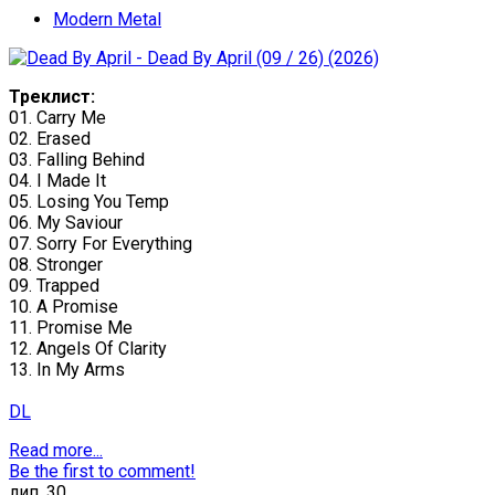
Modern Metal
Треклист:
01. Carry Me
02. Erased
03. Falling Behind
04. I Made It
05. Losing You Temp
06. My Saviour
07. Sorry For Everything
08. Stronger
09. Trapped
10. A Promise
11. Promise Me
12. Angels Of Clarity
13. In My Arms
DL
Read more...
Be the first to comment!
лип.
30