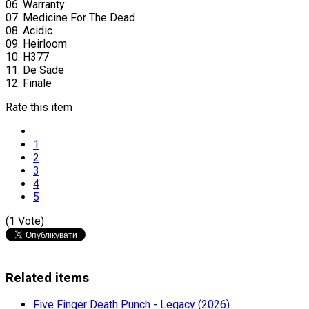
06. Warranty
07. Medicine For The Dead
08. Acidic
09. Heirloom
10. H377
11. De Sade
12. Finale
Rate this item
1
2
3
4
5
(1 Vote)
Related items
Five Finger Death Punch - Legacy (2026)