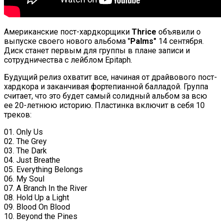
Американские пост-хардкорщики
Thrice
объявили о
выпуске своего нового альбома "
Palms"
14 сентября.
Диск станет первым для группы в плане записи и
сотрудничества с лейблом Epitaph.
Будущий релиз охватит все, начиная от драйвового пост-
хардкора и заканчивая фортепианной балладой. Группа
считает, что это будет самый солидный альбом за всю
ее 20-летнюю историю. Пластинка включит в себя 10
треков:
01. Only Us
02. The Grey
03. The Dark
04. Just Breathe
05. Everything Belongs
06. My Soul
07. A Branch In the River
08. Hold Up a Light
09. Blood On Blood
10. Beyond the Pines