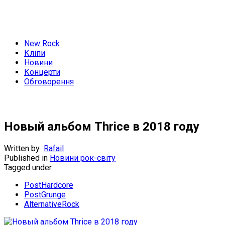
New Rock
Кліпи
Новини
Концерти
Обговорення
Новый альбом Thrice в 2018 году
Written by
Rafail
Published in
Новини рок-світу
Tagged under
PostHardcore
PostGrunge
AlternativeRock