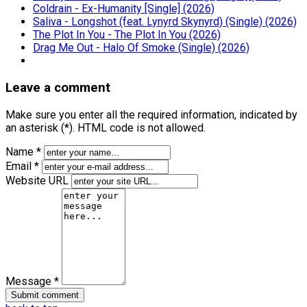
Coldrain - Ex-Humanity [Single] (2026)
Saliva - Longshot (feat. Lynyrd Skynyrd) (Single) (2026)
The Plot In You - The Plot In You (2026)
Drag Me Out - Halo Of Smoke (Single) (2026)
Leave a comment
Make sure you enter all the required information, indicated by
an asterisk (*). HTML code is not allowed.
Name *
Email *
Website URL
Message *