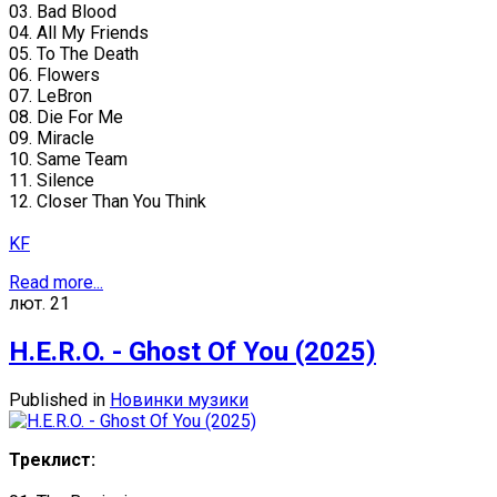
03. Bad Blood
04. All My Friends
05. To The Death
06. Flowers
07. LeBron
08. Die For Me
09. Miracle
10. Same Team
11. Silence
12. Closer Than You Think
KF
Read more...
лют.
21
H.E.R.O. - Ghost Of You (2025)
Published in
Новинки музики
Треклист: