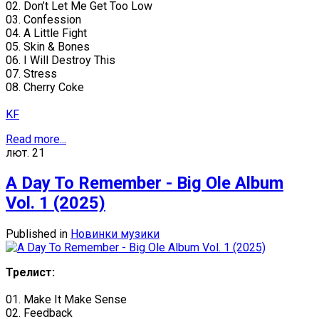
02. Don’t Let Me Get Too Low
03. Confession
04. A Little Fight
05. Skin & Bones
06. I Will Destroy This
07. Stress
08. Cherry Coke
KF
Read more...
лют.
21
A Day To Remember - Big Ole Album
Vol. 1 (2025)
Published in
Новинки музики
Трелист:
01. Make It Make Sense
02. Feedback