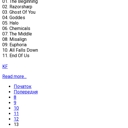
01. The Beginning
02. Razorsharp
03. Ghost Of You
04. Goddes
05. Halo
06. Chemicals
07. The Middle
08. Misalign
09. Euphoria
10. All Falls Down
11. End Of Us
KF
Read more...
Початок
Попередня
8
9
10
11
12
13