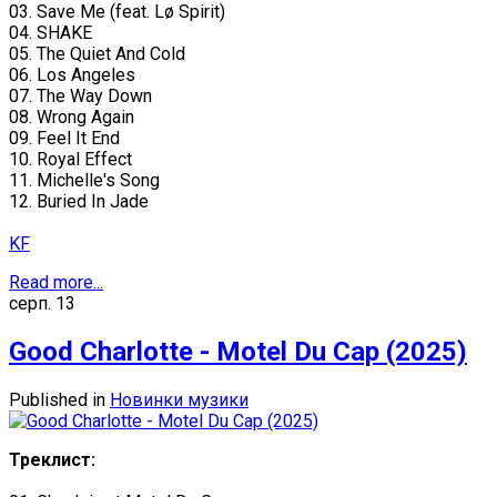
03. Save Me (feat. Lø Spirit)
04. SHAKE
05. The Quiet And Cold
06. Los Angeles
07. The Way Down
08. Wrong Again
09. Feel It End
10. Royal Effect
11. Michelle's Song
12. Buried In Jade
KF
Read more...
серп.
13
Good Charlotte - Motel Du Cap (2025)
Published in
Новинки музики
Треклист: