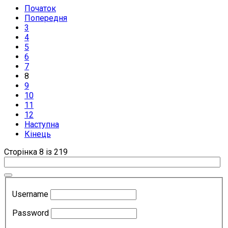
Початок
Попередня
3
4
5
6
7
8
9
10
11
12
Наступна
Кінець
Сторінка 8 із 219
Username
Password