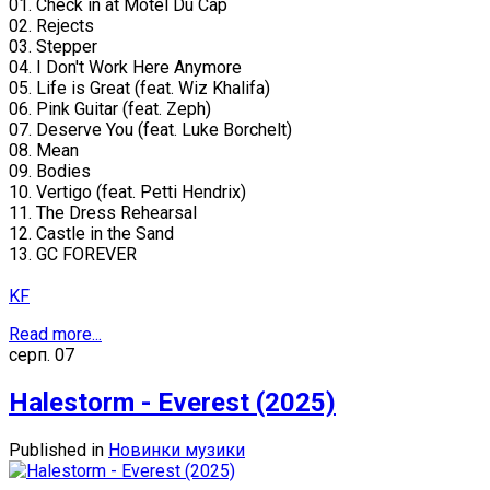
01. Check in at Motel Du Cap
02. Rejects
03. Stepper
04. I Don't Work Here Anymore
05. Life is Great (feat. Wiz Khalifa)
06. Pink Guitar (feat. Zeph)
07. Deserve You (feat. Luke Borchelt)
08. Mean
09. Bodies
10. Vertigo (feat. Petti Hendrix)
11. The Dress Rehearsal
12. Castle in the Sand
13. GC FOREVER
KF
Read more...
серп.
07
Halestorm - Everest (2025)
Published in
Новинки музики