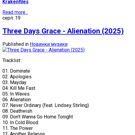
Krakenfiles
Read more...
серп.
19
Three Days Grace - Alienation (2025)
Published in
Новинки музики
Tracklist :
01. Dominate
02. Apologies
03. Mayday
04. Kill Me Fast
05. In Waves
06. Alienation
07. Never Ordinary (feat. Lindsey Stirling)
08. Deathwish
09. Don't Wanna Go Home Tonight
10. In Cold Blood
11. The Power
12. Another Relapse