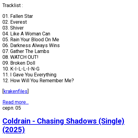
Tracklist :
01. Fallen Star
02. Everest
03. Shiver
04. Like A Woman Can
05. Rain Your Blood On Me
06. Darkness Always Wins
07. Gather The Lambs
08. WATCH OUT!
09. Broken Doll
10. K-I-L-L-I-N-G
11. I Gave You Everything
12. How Will You Remember Me?
[
krakenfiles
]
Read more...
серп.
05
Coldrain - Chasing Shadows (Single)
(2025)