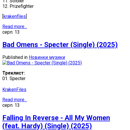
11. Soldier
12. Prizefighter
[
krakenfiles
]
Read more...
серп.
13
Bad Omens - Specter (Single) (2025)
Published in
Новинки музики
Треклист:
01. Specter
KrakenFiles
Read more...
серп.
13
Falling In Reverse - All My Women
(feat. Hardy) (Single) (2025)