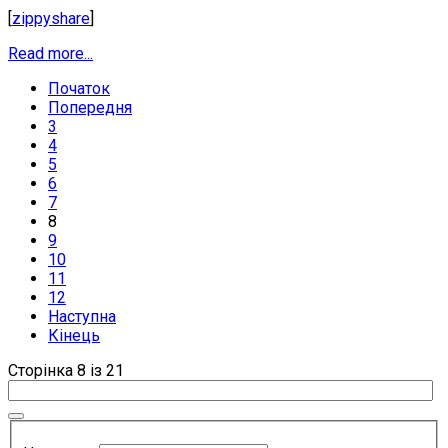
[
zippyshare
]
Read more...
Початок
Попередня
3
4
5
6
7
8
9
10
11
12
Наступна
Кінець
Сторінка 8 із 21