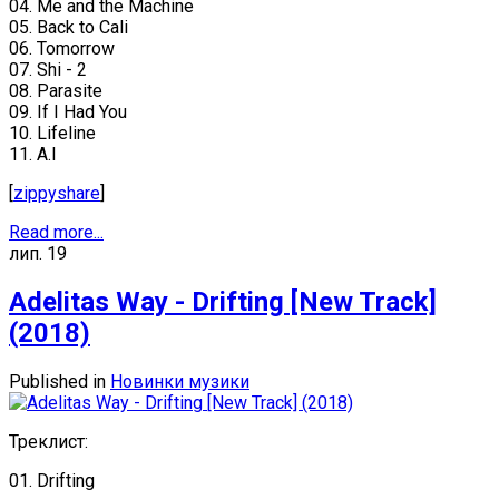
04. Me and the Machine
05. Back to Cali
06. Tomorrow
07. Shi - 2
08. Parasite
09. If I Had You
10. Lifeline
11. A.I
[
zippyshare
]
Read more...
лип.
19
Adelitas Way - Drifting [New Track]
(2018)
Published in
Новинки музики
Треклист:
01. Drifting