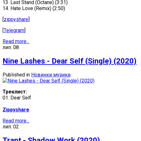
13. Last Stand (Octane) (3:31)
14. Hate Love (Remix) (2:50)
[
zippyshare
]
[
Telegram
]
Read more...
лип.
08
Nine Lashes - Dear Self (Single) (2020)
Published in
Новинки музики
Треклист:
01. Dear Self
Zippyshare
Read more...
лип.
02
Trapt - Shadow Work (2020)