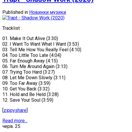
Published in
Новинки музики
Tracklist :
01. Make It Out Alive (3:30)
02. I Want To Want What I Want (3:53)
03. Tell Me How You Really Feel (4:10)
04. Too Little Too Late (4:04)
05. Far Enough Away (4:15)
06. Turn Me Around Again (3:13)
07. Trying Too Hard (3:27)
08. Let Me Down Slowly (3:11)
09. Too Far Away (3:59)
10. Get You Back (3:32)
11. Hold and Be Held (3:28)
12. Save Your Soul (3:59)
[
zippyshare
]
Read more...
черв.
25