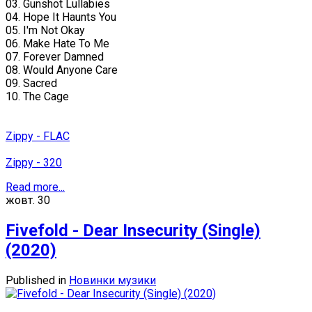
03. Gunshot Lullabies
04. Hope It Haunts You
05. I'm Not Okay
06. Make Hate To Me
07. Forever Damned
08. Would Anyone Care
09. Sacred
10. The Cage
Zippy - FLAC
Zippy - 320
Read more...
жовт.
30
Fivefold - Dear Insecurity (Single)
(2020)
Published in
Новинки музики