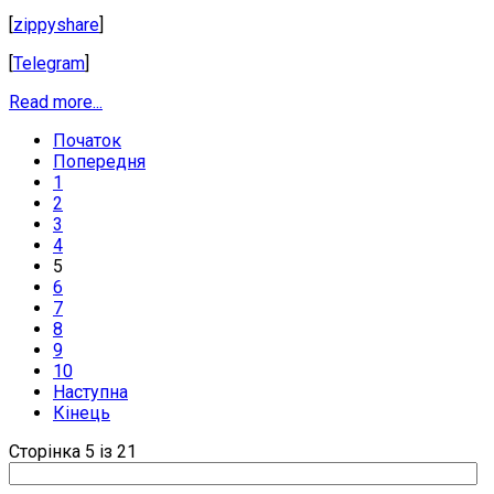
[
zippyshare
]
[
Telegram
]
Read more...
Початок
Попередня
1
2
3
4
5
6
7
8
9
10
Наступна
Кінець
Сторінка 5 із 21