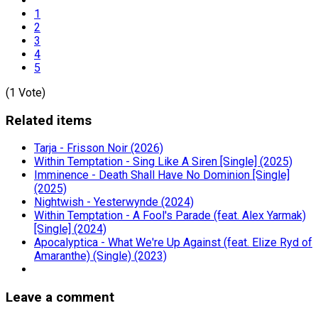
1
2
3
4
5
(1 Vote)
Related items
Tarja - Frisson Noir (2026)
Within Temptation - Sing Like A Siren [Single] (2025)
Imminence - Death Shall Have No Dominion [Single]
(2025)
Nightwish - Yesterwynde (2024)
Within Temptation - A Fool's Parade (feat. Alex Yarmak)
[Single] (2024)
Apocalyptica - What We're Up Against (feat. Elize Ryd of
Amaranthe) (Single) (2023)
Leave a comment