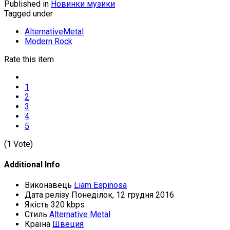
Published in
Новинки музики
Tagged under
AlternativeMetal
Modern Rock
Rate this item
1
2
3
4
5
(1 Vote)
Additional Info
Виконавець
Liam Espinosa
Дата релізу
Понеділок, 12 грудня 2016
Якість
320 kbps
Стиль
Alternative Metal
Країна
Швеция