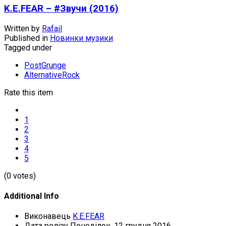
K.E.FEAR – #Звучи (2016)
Written by
Rafail
Published in
Новинки музики
Tagged under
PostGrunge
AlternativeRock
Rate this item
1
2
3
4
5
(0 votes)
Additional Info
Виконавець
K.E.FEAR
Дата релізу
Понеділок, 12 грудня 2016