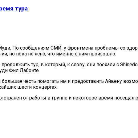
время тура
а Муди. По сообщениям СМИ, у фронтмена проблемы со здор
ии, но пока не ясно, что именно с ним произошло.
родолжить тур, в который, к слову, они поехали с Shined
Муди Фил Лабонте.
я большая честь помогать им и предоставить Айвену возмо
жайших шести концертах.
отстранен от работы в группе и некоторое время посещал 