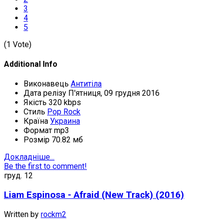
3
4
5
(1 Vote)
Additional Info
Виконавець
Антитіла
Дата релізу
П'ятниця, 09 грудня 2016
Якість
320 kbps
Стиль
Pop Rock
Країна
Украина
Формат
mp3
Розмір
70.82 мб
Докладніше...
Be the first to comment!
груд.
12
Liam Espinosa - Afraid (New Track) (2016)
Written by
rockm2