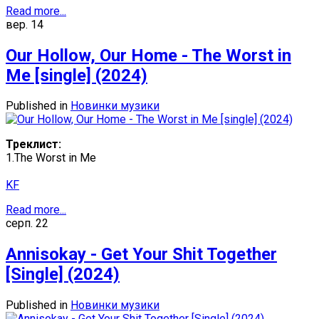
Read more...
вер.
14
Our Hollow, Our Home - The Worst in
Me [single] (2024)
Published in
Новинки музики
Треклист:
1.The Worst in Me
KF
Read more...
серп.
22
Annisokay - Get Your Shit Together
[Single] (2024)
Published in
Новинки музики