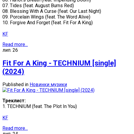
07. Tides (feat. August Burns Red)
08. Blessing With A Curse (feat. Our Last Night)
09. Porcelain Wings (feat. The Word Alive)
10. Forgive And Forget (feat. Fit For A King)
KF
Read more...
лип.
26
Fit For A King - TECHNIUM [single]
(2024)
Published in
Новинки музики
Треклист:
1. TECHNIUM (feat. The Plot In You)
KF
Read more...
лип.
24