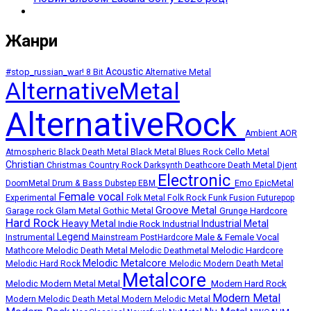
Жанри
Acoustic
#stop_russian_war!
8 Bit
Alternative Metal
AlternativeMetal
AlternativeRock
Ambient
AOR
Atmospheric
Black Death Metal
Black Metal
Blues Rock
Cello Metal
Christian
Deathcore
Death Metal
Christmas
Country Rock
Darksynth
Djent
Electronic
Emo
DoomMetal
Drum & Bass
Dubstep
EBM
EpicMetal
Female vocal
Experimental
Folk Metal
Folk Rock
Funk
Fusion
Futurepop
Groove Metal
Grunge
Hardcore
Garage rock
Glam Metal
Gothic Metal
Hard Rock
Heavy Metal
Industrial Metal
Indie Rock
Industrial
Legend
Instrumental
Male & Female Vocal
Mainstream PostHardcore
Melodic Death Metal
Melodic Hardcore
Mathcore
Melodic Deathmetal
Melodic Metalcore
Melodic Hard Rock
Melodic Modern Death Metal
Metalcore
Melodic Modern Metal
Metal
Modern Hard Rock
Modern Metal
Modern Melodic Death Metal
Modern Melodic Metal