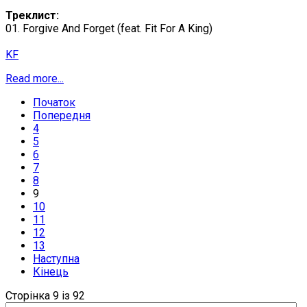
Треклист:
01. Forgive And Forget (feat. Fit For A King)
KF
Read more...
Початок
Попередня
4
5
6
7
8
9
10
11
12
13
Наступна
Кінець
Сторінка 9 із 92