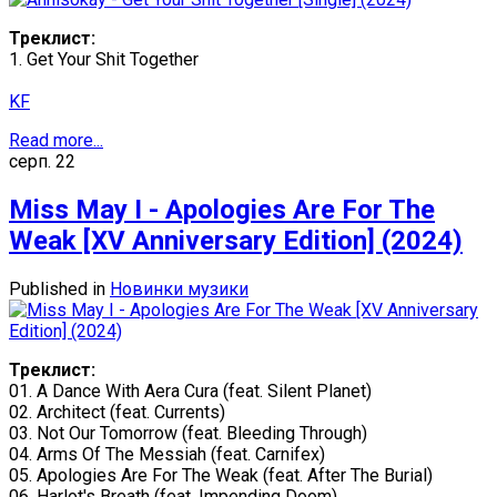
Треклист:
1. Get Your Shit Together
KF
Read more...
серп.
22
Miss May I - Apologies Are For The
Weak [XV Anniversary Edition] (2024)
Published in
Новинки музики
Треклист:
01. A Dance With Aera Cura (feat. Silent Planet)
02. Architect (feat. Currents)
03. Not Our Tomorrow (feat. Bleeding Through)
04. Arms Of The Messiah (feat. Carnifex)
05. Apologies Are For The Weak (feat. After The Burial)
06. Harlot's Breath (feat. Impending Doom)