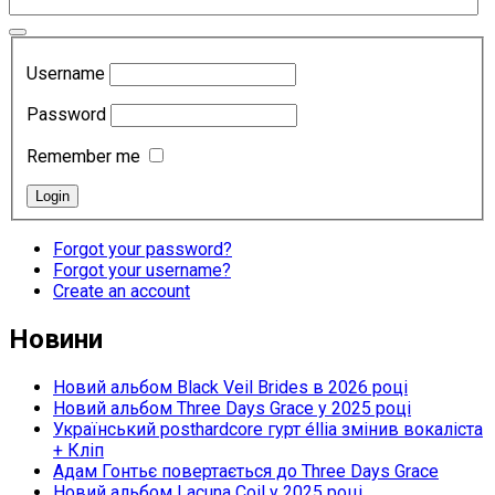
Username
Password
Remember me
Forgot your password?
Forgot your username?
Create an account
Новини
Новий альбом Black Veil Brides в 2026 році
Новий альбом Three Days Grace у 2025 році
Український posthardcore гурт éllia змінив вокаліста
+ Кліп
Адам Гонтьє повертається до Three Days Grace
Новий альбом Lacuna Coil у 2025 році