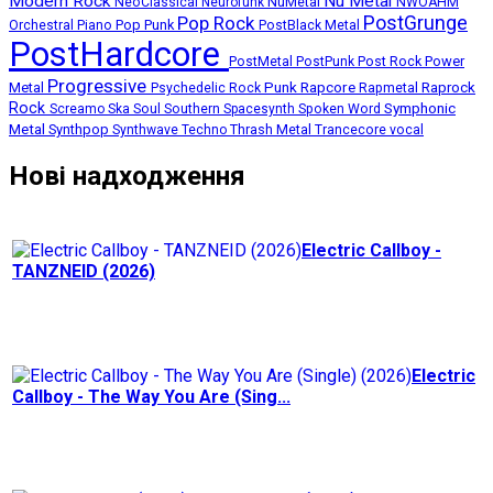
Modern Rock
Nu Metal
NuMetal
NeoClassical
Neurofunk
NWOAHM
PostGrunge
Pop Rock
Pop Punk
Orchestral
Piano
PostBlack Metal
PostHardcore
Post Rock
Power
PostMetal
PostPunk
Progressive
Punk
Rapcore
Metal
Rapmetal
Raprock
Psychedelic Rock
Rock
Symphonic
Screamo
Ska
Soul
Southern
Spacesynth
Spoken Word
Metal
Synthpop
Thrash Metal
Synthwave
Techno
Trancecore
vocal
Нові надходження
Electric Callboy -
TANZNEID (2026)
Electric
Callboy - The Way You Are (Sing...