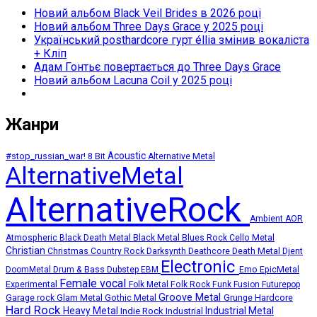
Новий альбом Black Veil Brides в 2026 році
Новий альбом Three Days Grace у 2025 році
Український posthardcore гурт éllia змінив вокаліста
+ Кліп
Адам Гонтьє повертається до Three Days Grace
Новий альбом Lacuna Coil у 2025 році
Жанри
Acoustic
#stop_russian_war!
8 Bit
Alternative Metal
AlternativeMetal
AlternativeRock
Ambient
AOR
Atmospheric
Black Death Metal
Black Metal
Blues Rock
Cello Metal
Christian
Deathcore
Death Metal
Christmas
Country Rock
Darksynth
Djent
Electronic
Emo
DoomMetal
Drum & Bass
Dubstep
EBM
EpicMetal
Female vocal
Experimental
Folk Metal
Folk Rock
Funk
Fusion
Futurepop
Groove Metal
Grunge
Hardcore
Garage rock
Glam Metal
Gothic Metal
Hard Rock
Heavy Metal
Industrial Metal
Indie Rock
Industrial