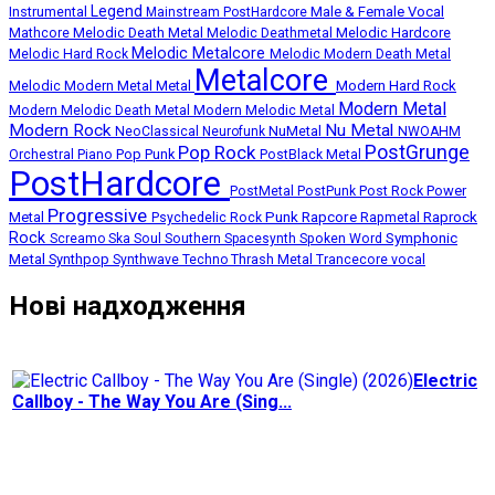
Legend
Instrumental
Male & Female Vocal
Mainstream PostHardcore
Melodic Death Metal
Melodic Hardcore
Mathcore
Melodic Deathmetal
Melodic Metalcore
Melodic Hard Rock
Melodic Modern Death Metal
Metalcore
Melodic Modern Metal
Metal
Modern Hard Rock
Modern Metal
Modern Melodic Death Metal
Modern Melodic Metal
Modern Rock
Nu Metal
NuMetal
NeoClassical
Neurofunk
NWOAHM
PostGrunge
Pop Rock
Pop Punk
Orchestral
Piano
PostBlack Metal
PostHardcore
Post Rock
Power
PostMetal
PostPunk
Progressive
Punk
Rapcore
Metal
Rapmetal
Raprock
Psychedelic Rock
Rock
Symphonic
Screamo
Ska
Soul
Southern
Spacesynth
Spoken Word
Metal
Synthpop
Thrash Metal
Synthwave
Techno
Trancecore
vocal
Нові надходження
Electric
Callboy - The Way You Are (Sing...