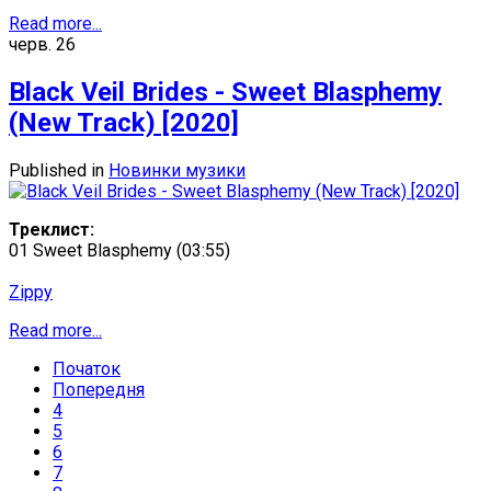
Read more...
черв.
26
Black Veil Brides - Sweet Blasphemy
(New Track) [2020]
Published in
Новинки музики
Треклист:
01 Sweet Blasphemy (03:55)
Zippy
Read more...
Початок
Попередня
4
5
6
7