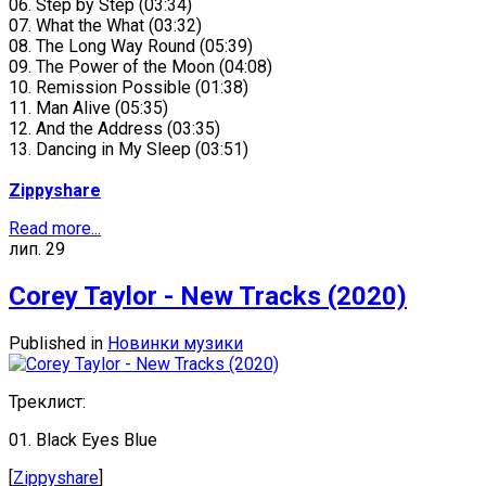
06. Step by Step (03:34)
07. What the What (03:32)
08. The Long Way Round (05:39)
09. The Power of the Moon (04:08)
10. Remission Possible (01:38)
11. Man Alive (05:35)
12. And the Address (03:35)
13. Dancing in My Sleep (03:51)
Zippyshare
Read more...
лип.
29
Corey Taylor - New Tracks (2020)
Published in
Новинки музики
Треклист:
01. Black Eyes Blue
[
Zippyshare
]