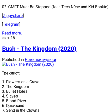
02. CMFT Must Be Stopped (feat. Tech N9ne and Kid Bookie)
[
Zippyshare
]
[
Telegram
]
Read more...
лип.
16
Bush - The Kingdom (2020)
Published in
Новинки музики
Треклист:
1. Flowers on a Grave
2. The Kingdom
3. Bullet Holes
4. Slaves
5. Blood River
6. Quicksand
7. Send in the Clowns