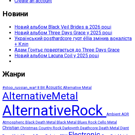
Create an account
Новини
Новий альбом Black Veil Brides в 2026 році
Новий альбом Three Days Grace у 2025 році
Український posthardcore гурт éllia змінив вокаліста
+ Кліп
Адам Гонтьє повертається до Three Days Grace
Новий альбом Lacuna Coil у 2025 році
Жанри
Acoustic
#stop_russian_war!
8 Bit
Alternative Metal
AlternativeMetal
AlternativeRock
Ambient
AOR
Atmospheric
Black Death Metal
Black Metal
Blues Rock
Cello Metal
Christian
Deathcore
Death Metal
Christmas
Country Rock
Darksynth
Djent
Electronic