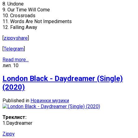
8. Undone
9. Our Time Will Come
10. Crossroads
11. Words Are Not Impediments
12. Falling Away
[
zippyshare
]
[
Telegram
]
Read more...
лип.
10
London Black - Daydreamer (Single)
(2020)
Published in
Новинки музики
Треклист:
1.Daydreamer
Zippy