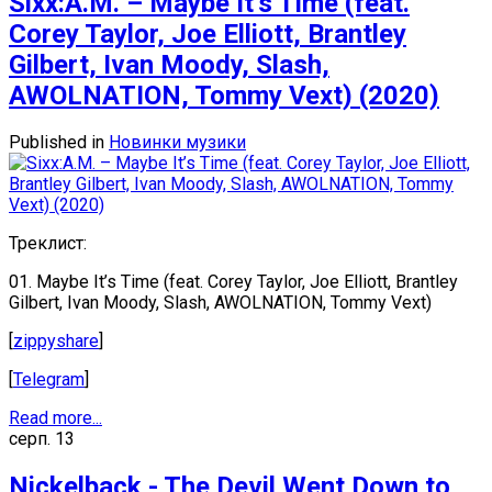
Sixx:A.M. – Maybe It’s Time (feat.
Corey Taylor, Joe Elliott, Brantley
Gilbert, Ivan Moody, Slash,
AWOLNATION, Tommy Vext) (2020)
Published in
Новинки музики
Треклист:
01. Maybe It’s Time (feat. Corey Taylor, Joe Elliott, Brantley
Gilbert, Ivan Moody, Slash, AWOLNATION, Tommy Vext)
[
zippyshare
]
[
Telegram
]
Read more...
серп.
13
Nickelback - The Devil Went Down to