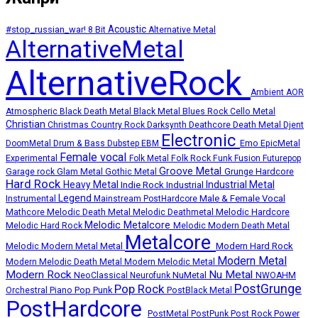
Acoustic
#stop_russian_war!
8 Bit
Alternative Metal
AlternativeMetal
AlternativeRock
Ambient
AOR
Atmospheric
Black Death Metal
Black Metal
Blues Rock
Cello Metal
Christian
Deathcore
Death Metal
Christmas
Country Rock
Darksynth
Djent
Electronic
Emo
DoomMetal
Drum & Bass
Dubstep
EBM
EpicMetal
Female vocal
Experimental
Folk Metal
Folk Rock
Funk
Fusion
Futurepop
Groove Metal
Grunge
Hardcore
Garage rock
Glam Metal
Gothic Metal
Hard Rock
Heavy Metal
Industrial Metal
Indie Rock
Industrial
Legend
Instrumental
Male & Female Vocal
Mainstream PostHardcore
Melodic Death Metal
Melodic Hardcore
Mathcore
Melodic Deathmetal
Melodic Metalcore
Melodic Hard Rock
Melodic Modern Death Metal
Metalcore
Melodic Modern Metal
Metal
Modern Hard Rock
Modern Metal
Modern Melodic Death Metal
Modern Melodic Metal
Modern Rock
Nu Metal
NuMetal
NeoClassical
Neurofunk
NWOAHM
PostGrunge
Pop Rock
Pop Punk
Orchestral
Piano
PostBlack Metal
PostHardcore
Post Rock
Power
PostMetal
PostPunk