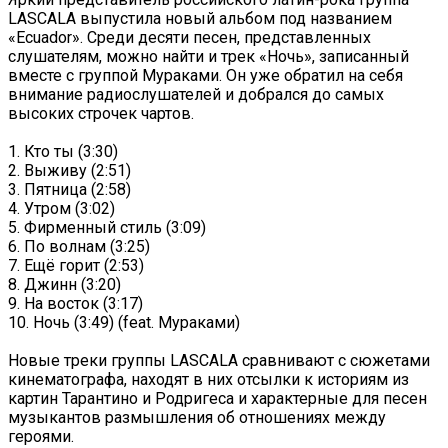
LASCALA выпустила новый альбом под названием
«Ecuador». Среди десяти песен, представленных
слушателям, можно найти и трек «Ночь», записанный
вместе с группой Мураками. Он уже обратил на себя
внимание радиослушателей и добрался до самых
высоких строчек чартов.
1. Кто ты (3:30)
2. Выживу (2:51)
3. Пятница (2:58)
4. Утром (3:02)
5. Фирменный стиль (3:09)
6. По волнам (3:25)
7. Ещё горит (2:53)
8. Джинн (3:20)
9. На восток (3:17)
10. Ночь (3:49) (feat. Мураками)
Новые треки группы LASCALA сравнивают с сюжетами
кинематографа, находят в них отсылки к историям из
картин Тарантино и Родригеса и характерные для песен
музыкантов размышления об отношениях между
героями.