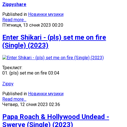
Zippyshare
Published in
Новинки музики
Read more...
П'ятниця, 13 січня 2023 00:20
Enter Shikari - (pls) set me on fire
(Single) (2023)
Треклист:
01. (pls) set me on fire 03:04
Zippy
Published in
Новинки музики
Read more...
Четвер, 12 січня 2023 02:36
Papa Roach & Hollywood Undead -
Swerve (Single) (2023)