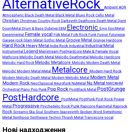
AlternativeRock
Ambient
AOR
Atmospheric
Black Death Metal
Black Metal
Blues Rock
Cello Metal
Christian
Deathcore
Death Metal
Christmas
Country Rock
Darksynth
Djent
Electronic
Emo
DoomMetal
Drum & Bass
Dubstep
EBM
EpicMetal
Female vocal
Experimental
Folk Metal
Folk Rock
Funk
Fusion
Futurepop
Groove Metal
Grunge
Hardcore
Garage rock
Glam Metal
Gothic Metal
Hard Rock
Heavy Metal
Industrial Metal
Indie Rock
Industrial
Legend
Instrumental
Male & Female Vocal
Mainstream PostHardcore
Melodic Death Metal
Melodic Hardcore
Mathcore
Melodic Deathmetal
Melodic Metalcore
Melodic Hard Rock
Melodic Modern Death Metal
Metalcore
Melodic Modern Metal
Metal
Modern Hard Rock
Modern Metal
Modern Melodic Death Metal
Modern Melodic Metal
Modern Rock
Nu Metal
NuMetal
NeoClassical
Neurofunk
NWOAHM
PostGrunge
Pop Rock
Pop Punk
Orchestral
Piano
PostBlack Metal
PostHardcore
Post Rock
Power
PostMetal
PostPunk
Progressive
Punk
Rapcore
Metal
Rapmetal
Raprock
Psychedelic Rock
Rock
Symphonic
Screamo
Ska
Soul
Southern
Spacesynth
Spoken Word
Metal
Synthpop
Thrash Metal
Synthwave
Techno
Trancecore
vocal
Нові надходження