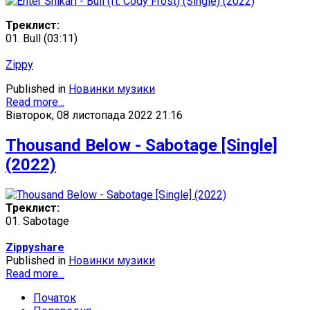
Треклист:
01. Bull (03:11)
Zippy
Published in
Новинки музики
Read more...
Вівторок, 08 листопада 2022 21:16
Thousand Below - Sabotage [Single]
(2022)
Треклист:
01. Sabotage
Zippyshare
Published in
Новинки музики
Read more...
Початок