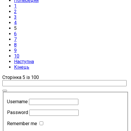
Попередня
1
2
3
4
5
6
7
8
9
10
Наступна
Кінець
Сторінка 5 із 100
Username
Password
Remember me