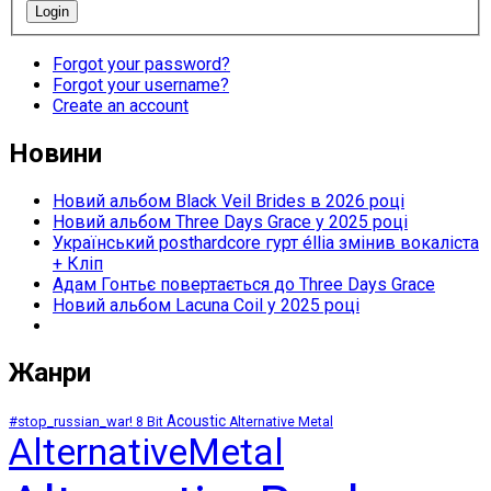
Forgot your password?
Forgot your username?
Create an account
Новини
Новий альбом Black Veil Brides в 2026 році
Новий альбом Three Days Grace у 2025 році
Український posthardcore гурт éllia змінив вокаліста
+ Кліп
Адам Гонтьє повертається до Three Days Grace
Новий альбом Lacuna Coil у 2025 році
Жанри
Acoustic
#stop_russian_war!
8 Bit
Alternative Metal
AlternativeMetal