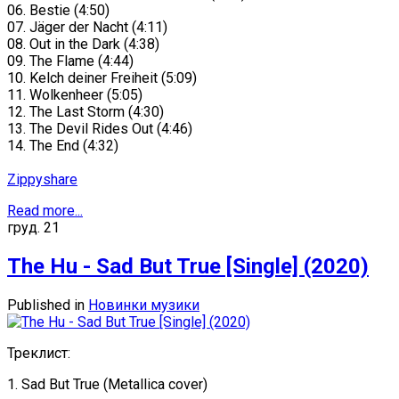
06. Bestie (4:50)
07. Jäger der Nacht (4:11)
08. Out in the Dark (4:38)
09. The Flame (4:44)
10. Kelch deiner Freiheit (5:09)
11. Wolkenheer (5:05)
12. The Last Storm (4:30)
13. The Devil Rides Out (4:46)
14. The End (4:32)
Zippyshare
Read more...
груд.
21
The Hu - Sad But True [Single] (2020)
Published in
Новинки музики
Треклист:
1. Sad But True (Metallica cover)