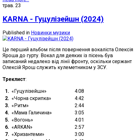
трав.
23
KARNA - Гуцулізейшн (2024)
Published in
Новинки музики
Це перший альбом після повернення вокаліста Олексія
Яроша до гурту. Вокал для деяких із пісень був
записаний недалеко від лінії фронту, оскільки сержант
Олексій Ярош служить кулеметником у ЗСУ.
Треклист
:
1.
«Гуцулізейшн»
4:08
2.
«Чорна скрипка»
4:42
3.
«Ритм»
2:44
4.
«Мама Галичина»
3:05
5.
«Вогонь»
4:01
6.
«ARKAN»
2:57
7.
«Хризантеми»
3:00