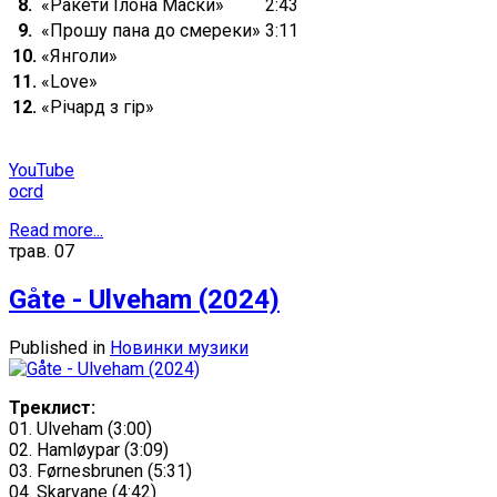
8.
«Ракети Ілона Маски»
2:43
9.
«Прошу пана до смереки»
3:11
10.
«Янголи»
11.
«Love»
12.
«Річард з гір»
YouTube
ocrd
Read more...
трав.
07
Gåte - Ulveham (2024)
Published in
Новинки музики
Треклист:
01. Ulveham (3:00)
02. Hamløypar (3:09)
03. Førnesbrunen (5:31)
04. Skarvane (4:42)