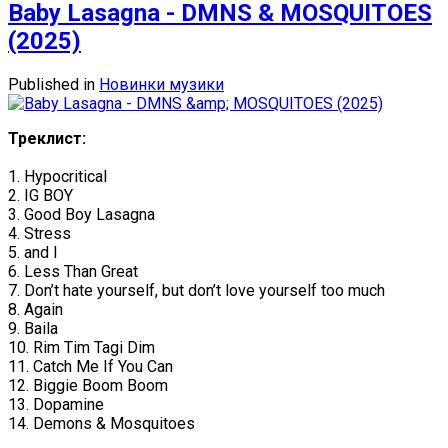
Baby Lasagna - DMNS & MOSQUITOES
(2025)
Published in
Новинки музики
Треклист:
1. Hypocritical
2. IG BOY
3. Good Boy Lasagna
4. Stress
5. and I
6. Less Than Great
7. Don’t hate yourself, but don’t love yourself too much
8. Again
9. Baila
10. Rim Tim Tagi Dim
11. Catch Me If You Can
12. Biggie Boom Boom
13. Dopamine
14. Demons & Mosquitoes