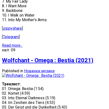
7. My Fair Lady
8. I Want More
9. Backbone
10. I Walk on Water
11. Into My Mother's Arms
[
zippyshare
]
[
Telegram
]
Read more...
квіт.
09
Wolfchant - Omega : Bestia (2021)
Published in
Новинки музики
Треклист:
01. Omega: Bestia (1:54)
02. Komet (4:59)
03. Into Eternal Darkness (5:19)
04. Im Zeichen des Tiers (4:53)
05. Der Geist und die Dunkelheit (5:43)