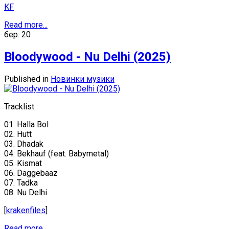
KF
Read more...
бер.
20
Bloodywood - Nu Delhi (2025)
Published in
Новинки музики
Tracklist :
01. Halla Bol
02. Hutt
03. Dhadak
04. Bekhauf (feat. Babymetal)
05. Kismat
06. Daggebaaz
07. Tadka
08. Nu Delhi
[
krakenfiles
]
Read more...