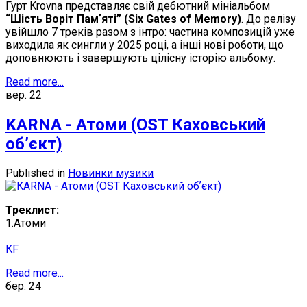
Гурт Krovna представляє свій дебютний мініальбом
“Шість Воріт Памʼяті” (Six Gates of Memory)
. До релізу
увійшло 7 треків разом з інтро: частина композицій уже
виходила як сингли у 2025 році, а інші нові роботи, що
доповнюють і завершують цілісну історію альбому.
Read more...
вер.
22
KARNA - Атоми (OST Каховський
обʼєкт)
Published in
Новинки музики
Треклист:
1.Атоми
KF
Read more...
бер.
24