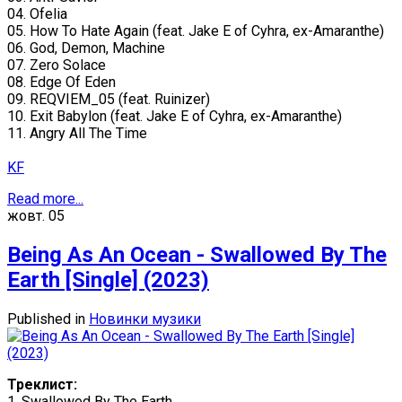
04. Ofelia
05. How To Hate Again (feat. Jake E of Cyhra, ex-Amaranthe)
06. God, Demon, Machine
07. Zero Solace
08. Edge Of Eden
09. REQVIEM_05 (feat. Ruinizer)
10. Exit Babylon (feat. Jake E of Cyhra, ex-Amaranthe)
11. Angry All The Time
KF
Read more...
жовт.
05
Being As An Ocean - Swallowed By The
Earth [Single] (2023)
Published in
Новинки музики
Треклист:
1. Swallowed By The Earth