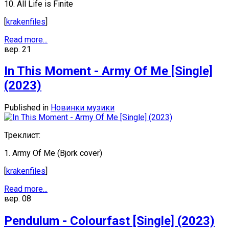
10. All Life is Finite
[
krakenfiles
]
Read more...
вер.
21
In This Moment - Army Of Me [Single]
(2023)
Published in
Новинки музики
Треклист:
1. Army Of Me (Bjork cover)
[
krakenfiles
]
Read more...
вер.
08
Pendulum - Cоlоurfast [Singlе] (2023)