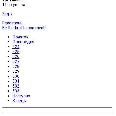
1.Lacrymosa
Zippy
Read more...
Be the first to comment!
Початок
Попередня
524
525
526
527
528
529
530
531
532
533
Наступна
Кінець