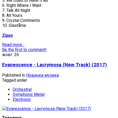
5. We Used to Have It All
6. Right Where I Want
7. Talk All Night
8. All Yours
9. Crystal Continents
10. Glastårne
Zippy
Read more...
Be the first to comment!
жовт.
26
Evanescence - Lacrymosa (New Track) (2017)
Published in
Новинки музики
Tagged under
Orchestral
Symphonic Metal
Electronic
Треклист: