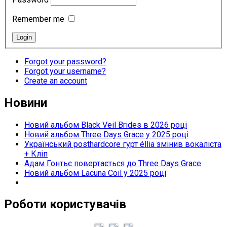
Remember me
Forgot your password?
Forgot your username?
Create an account
Новини
Новий альбом Black Veil Brides в 2026 році
Новий альбом Three Days Grace у 2025 році
Український posthardcore гурт éllia змінив вокаліста
+ Кліп
Адам Гонтьє повертається до Three Days Grace
Новий альбом Lacuna Coil у 2025 році
Роботи користувачів