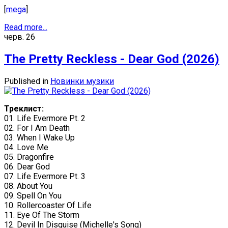
[
mega
]
Read more...
черв.
26
The Pretty Reckless - Dear God (2026)
Published in
Новинки музики
Треклист:
01. Life Evermore Pt. 2
02. For I Am Death
03. When I Wake Up
04. Love Me
05. Dragonfire
06. Dear God
07. Life Evermore Pt. 3
08. About You
09. Spell On You
10. Rollercoaster Of Life
11. Eye Of The Storm
12. Devil In Disguise (Michelle's Song)