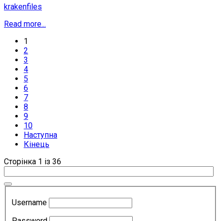
krakenfiles
Read more...
1
2
3
4
5
6
7
8
9
10
Наступна
Кінець
Сторінка 1 із 36
Username
Password