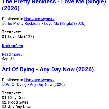
The Pretty Reckless - Love Me (Single)
(2026)
Published in
Новинки музики
Треклист:
01. Love Me (4:23)
Krakenfiles
Read more...
бер.
31
Art Of Dying - Any Day Now (2026)
Published in
Новинки музики
Треклист:
01. I Say Done
02. Flood Gates
03. Any Day Now