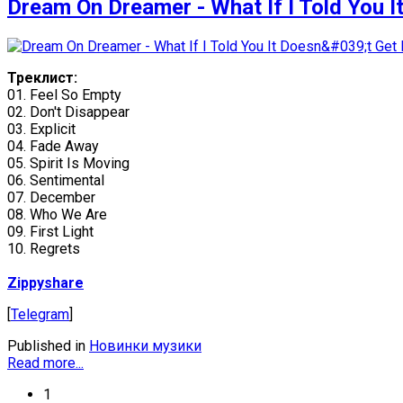
Dream On Dreamer - What If I Told You It
Треклист:
01. Feel So Empty
02. Don't Disappear
03. Explicit
04. Fade Away
05. Spirit Is Moving
06. Sentimental
07. December
08. Who We Are
09. First Light
10. Regrets
Zippyshare
[
Telegram
]
Published in
Новинки музики
Read more...
1