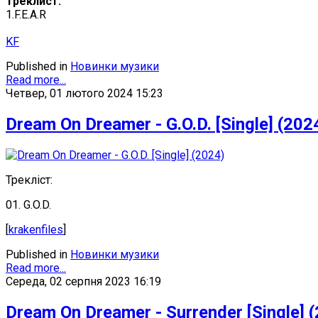
Треклист:
1.F.E.A.R
KF
Published in
Новинки музики
Read more...
Четвер, 01 лютого 2024 15:23
Dream On Dreamer - G.O.D. [Single] (202
Трекліст:
01. G.O.D.
[
krakenfiles
]
Published in
Новинки музики
Read more...
Середа, 02 серпня 2023 16:19
Dream On Dreamer - Surrender [Single] 